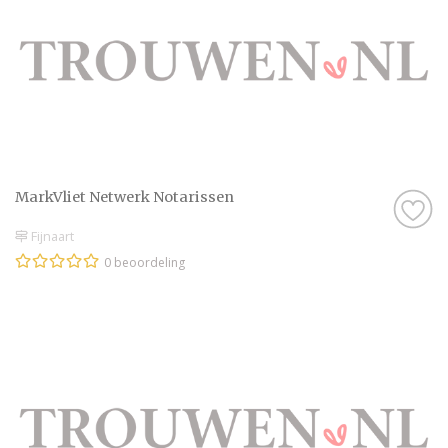
MarkVliet Netwerk Notarissen
Fijnaart
0 beoordeling