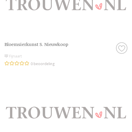
Bloemsierkunst S. Nieuwkoop
Fijnaart
0 beoordeling