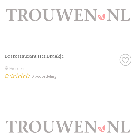
Bosrestaurant Het Draakje
Hierden
0 beoordeling