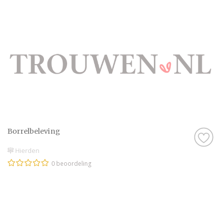
Borrelbeleving
Hierden
0 beoordeling