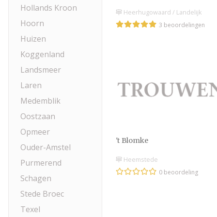
Hollands Kroon
Heerhugowaard / Landelijk
Hoorn
3 beoordelingen
Huizen
Koggenland
Landsmeer
Laren
Medemblik
Oostzaan
Opmeer
't Blomke
Ouder-Amstel
Heemstede
Purmerend
0 beoordeling
Schagen
Stede Broec
Texel