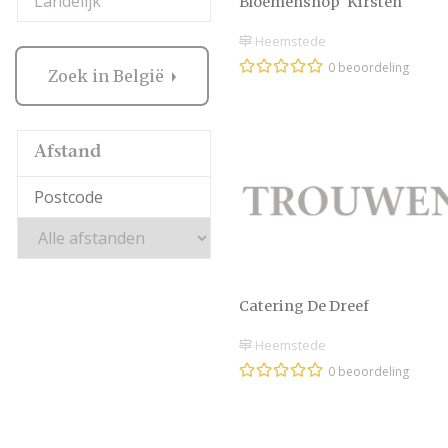
Landelijk
Bloemenshop 'Kirsten'
Heemstede
0 beoordeling
Zoek in België
Afstand
Catering De Dreef
Heemstede
0 beoordeling