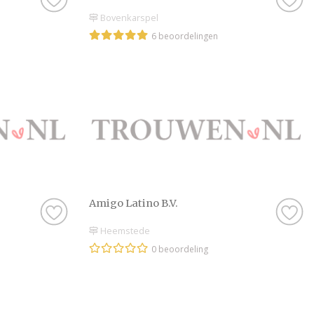
Bovenkarspel
6 beoordelingen
Amigo Latino B.V.
Heemstede
0 beoordeling