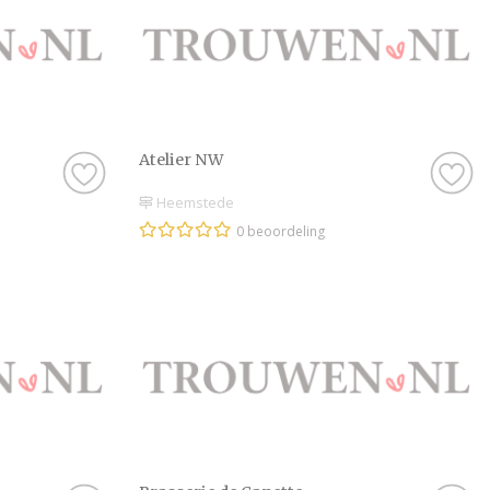
Atelier NW
Heemstede
0 beoordeling