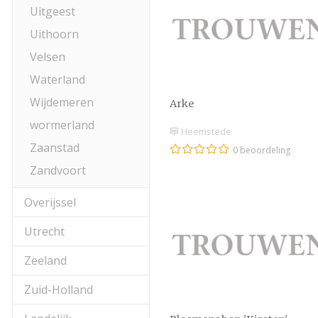
Uitgeest
Uithoorn
Velsen
Waterland
Wijdemeren
Arke
wormerland
Heemstede
Zaanstad
0 beoordeling
Zandvoort
Overijssel
Utrecht
Zeeland
Zuid-Holland