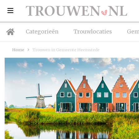
Categorieën
Trouwlocaties
Gem
Home
Trouwen in Gemeente Heemstede