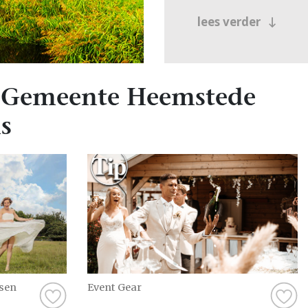
lees verder
 Gemeente Heemstede
s
sen
Event Gear