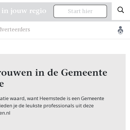
 in jouw regio
Start hier
dverteerders
 trouwen in de Gemeente
e
citatie waard, want Heemstede is een Gemeente
ieden je de leukste professionals uit deze
en.nl