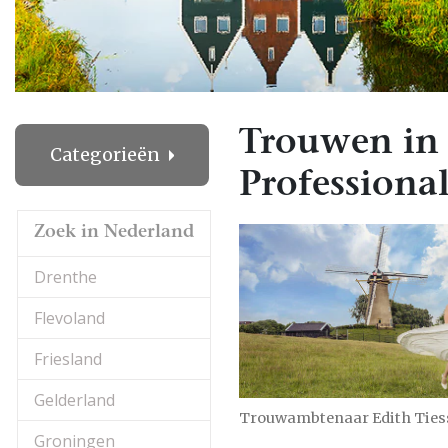
Trouwen in
Categorieën
Professional
Zoek in Nederland
Drenthe
Flevoland
Friesland
Gelderland
Trouwambtenaar Edith Ties
Groningen