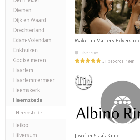
Den Helder
Diemen
Dijk en Waard
Drechterland
Edam-Volendam
Make-up Matters Hilversum
Enkhuizen
Hilversum
Gooise meren
31 beoordelingen
Haarlem
Haarlemmermeer
Heemskerk
Heemstede
Heemstede
Heiloo
Hilversum
Juwelier Sjaak Knijn