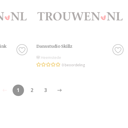
ink
Dansstudio Skillz
Heemstede
0 beoordeling
1
2
3