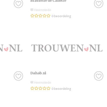
Brasserie de Canette
Heemstede
0 beoordeling
Dahab.nl
Heemstede
0 beoordeling