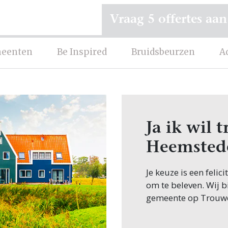
Vraag 5 offertes aan
eenten
Be Inspired
Bruidsbeurzen
A
Ja ik wil
Heemsted
Je keuze is een feli
om te beleven. Wij b
gemeente op Trouw