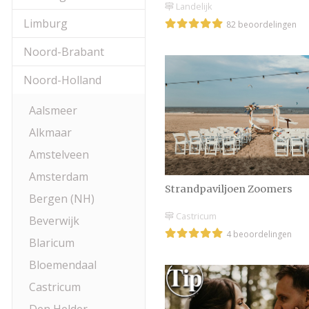
Landelijk
Limburg
82 beoordelingen
Noord-Brabant
Noord-Holland
Aalsmeer
Alkmaar
Amstelveen
Amsterdam
Strandpaviljoen Zoomers
Bergen (NH)
Castricum
Beverwijk
4 beoordelingen
Blaricum
Bloemendaal
Castricum