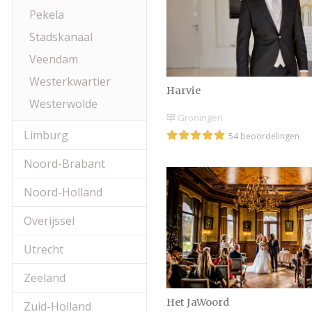
Pekela
Stadskanaal
Veendam
Westerkwartier
Harvie
Westerwolde
Groningen
Limburg
54 beoordelingen
Noord-Brabant
Noord-Holland
Overijssel
Utrecht
Zeeland
Het JaWoord
Zuid-Holland