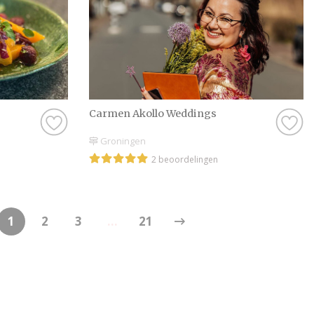
Carmen Akollo Weddings
Groningen
2 beoordelingen
1
2
3
...
21