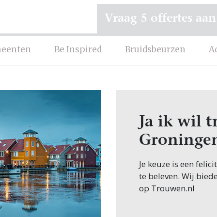
Vraag 5 offertes aan
eenten
Be Inspired
Bruidsbeurzen
A
Ja ik wil
Groninge
Je keuze is een feli
te beleven. Wij bied
op Trouwen.nl