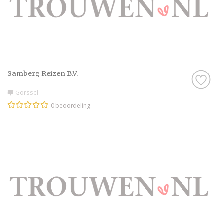
Samberg Reizen B.V.
Gorssel
0 beoordeling