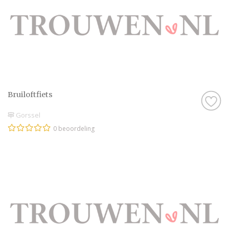
Bruiloftfiets
Gorssel
0 beoordeling