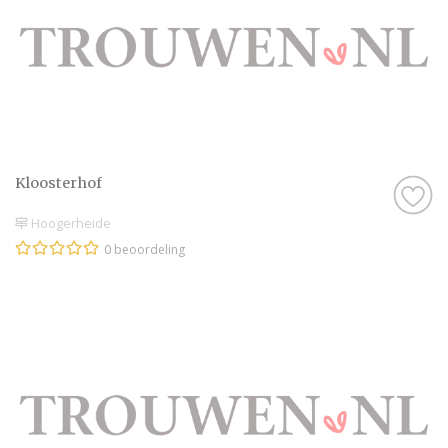
Kloosterhof
Hoogerheide
0 beoordeling