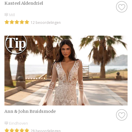
Kasteel Aldendriel
Mill
12 beoordelingen
Ann & John Bruidsmode
Eindhoven
28 beoordelingen