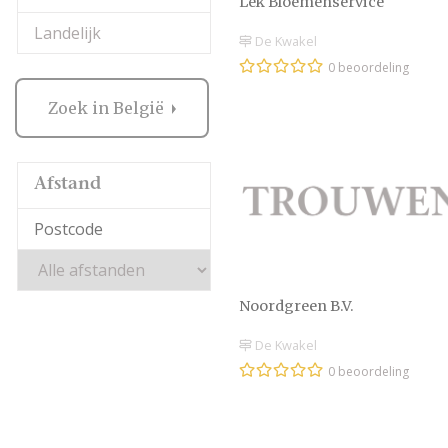
Lek Bloemenservice
Landelijk
De Kwakel
0 beoordeling
Zoek in België
Afstand
Noordgreen B.V.
De Kwakel
0 beoordeling