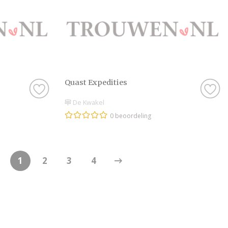
Quast Expedities
De Kwakel
0 beoordeling
1
2
3
4