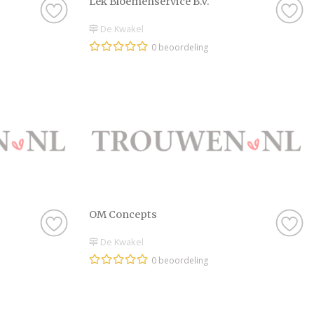
Lek Bloemenservice B.V.
De Kwakel
0 beoordeling
OM Concepts
De Kwakel
0 beoordeling