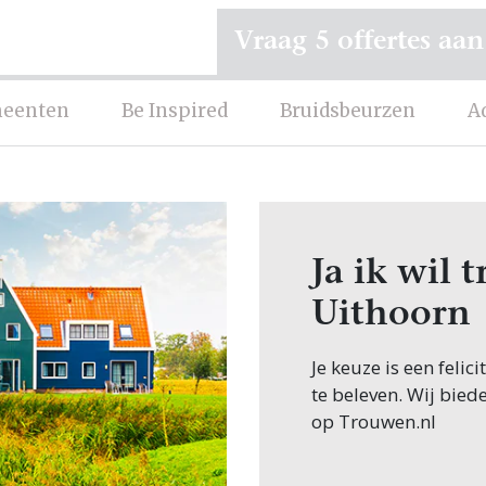
Vraag 5 offertes aan
eenten
Be Inspired
Bruidsbeurzen
A
Ja ik wil
Uithoorn
Je keuze is een feli
te beleven. Wij bied
op Trouwen.nl