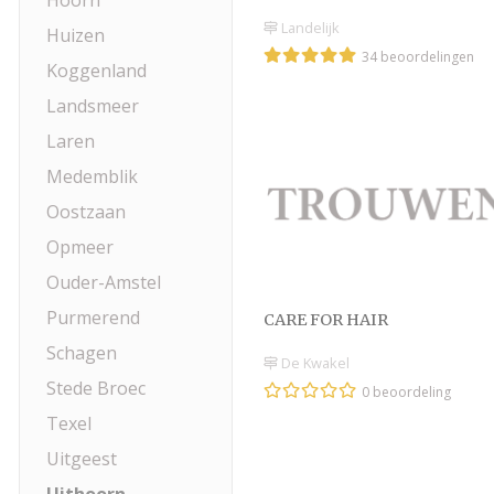
Hoorn
Landelijk
Huizen
34 beoordelingen
Koggenland
Landsmeer
Laren
Medemblik
Oostzaan
Opmeer
Ouder-Amstel
Purmerend
CARE FOR HAIR
Schagen
De Kwakel
Stede Broec
0 beoordeling
Texel
Uitgeest