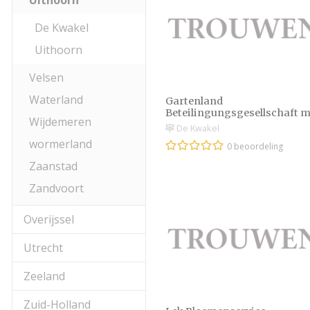
Uithoorn
De Kwakel
Uithoorn
Velsen
Waterland
Gartenland
Beteilingungsgesellschaft 
Wijdemeren
De Kwakel
wormerland
0 beoordeling
Zaanstad
Zandvoort
Overijssel
Utrecht
Zeeland
Zuid-Holland