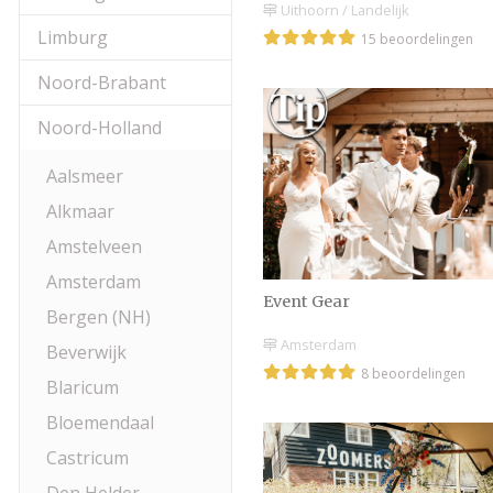
Uithoorn / Landelijk
Limburg
15 beoordelingen
Noord-Brabant
Noord-Holland
Aalsmeer
Alkmaar
Amstelveen
Amsterdam
Event Gear
Bergen (NH)
Amsterdam
Beverwijk
8 beoordelingen
Blaricum
Bloemendaal
Castricum