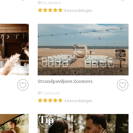
De Kwakel
8 beoordelingen
Strandpaviljoen Zoomers
Castricum
4 beoordelingen