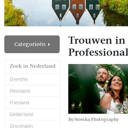
Trouwen in
Categorieën
Professional
Zoek in Nederland
Drenthe
Flevoland
Friesland
Gelderland
By Noesha Photography
Groningen