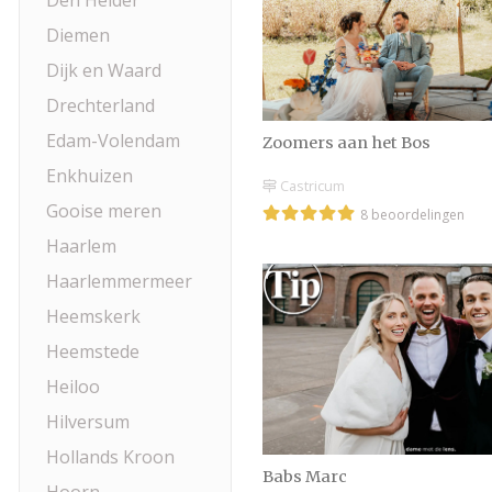
Den Helder
Diemen
Dijk en Waard
Drechterland
Edam-Volendam
Zoomers aan het Bos
Enkhuizen
Castricum
Gooise meren
8 beoordelingen
Haarlem
Haarlemmermeer
Heemskerk
Heemstede
Heiloo
Hilversum
Hollands Kroon
Babs Marc