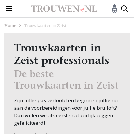
Home
Trouwkaarten in Zeist
Trouwkaarten in
Zeist professionals
De beste
Trouwkaarten in Zeist
Zijn jullie pas verloofd en beginnen jullie nu
aan de voorbereidingen voor jullie bruiloft?
Dan willen we als eerste natuurlijk zeggen:
gefeliciteerd!
Veel bruidsparen beginnen hun zoektocht