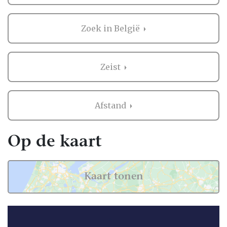
belangrijk. Het is dus niet zo gek dat je
graag eerst ervaringen van andere
Zoek in België
bruidsparen leest over Trouwkaarten in
Zeist. Want zij hebben het live ervaren en zijn
natuurlijk kritische beoordelaars!
Zeist
Daarom hebben wij bij elke professional op
onze website een beoordeling van echte
Afstand
bruidsparen staan. Indien deze al
beoordeeld is, natuurlijk. Soms vind je
namelijk ook nieuwe professionals op onze
Op de kaart
website, en dan is het misschien wel aan
jullie om de eerste beoordeling te schrijven!
Kaart tonen
Hoe dan ook, je kunt er zeker van zijn dat je
een geweldige ervaring krijgt met de
Trouwkaarten in Zeist op onze website. Het
zijn stuk voor stuk professionals die als