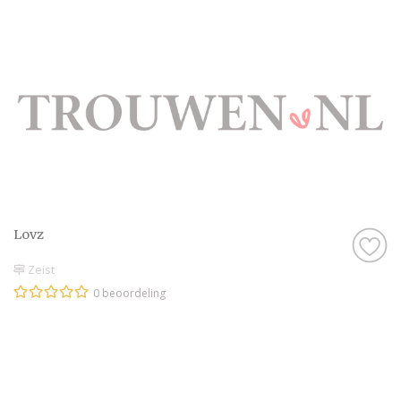
Lovz
Zeist
0 beoordeling