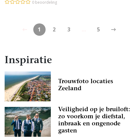
0 beoordeling
1
2
3
...
5
Inspiratie
Trouwfoto locaties
Zeeland
Veiligheid op je bruiloft:
zo voorkom je diefstal,
inbraak en ongenode
gasten