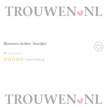
Bloemen Atelier 'Marijke'
Giethoorn
0 beoordeling