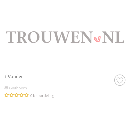
't Vonder
Giethoorn
0 beoordeling