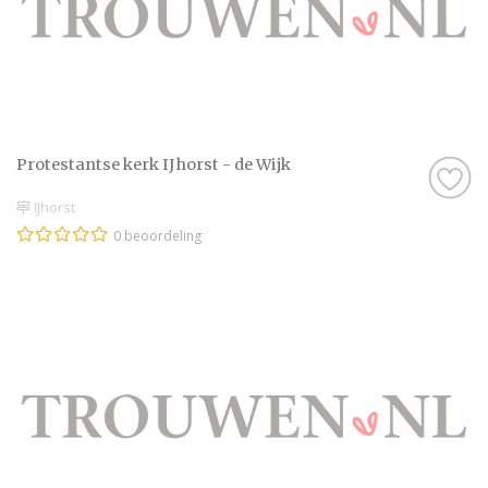
Protestantse kerk IJhorst - de Wijk
IJhorst
0 beoordeling