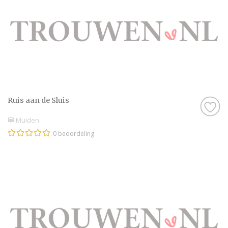
Ruis aan de Sluis
Muiden
0 beoordeling