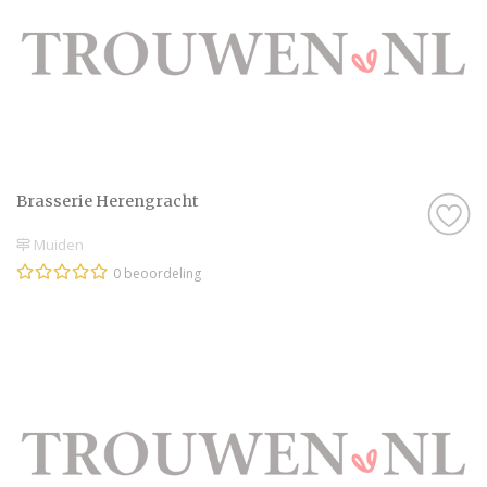
Brasserie Herengracht
Muiden
0 beoordeling