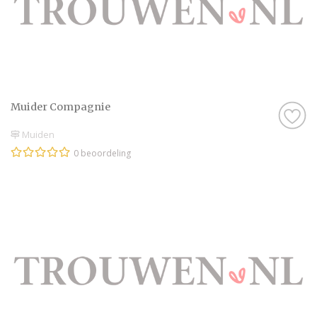
Muider Compagnie
Muiden
0 beoordeling