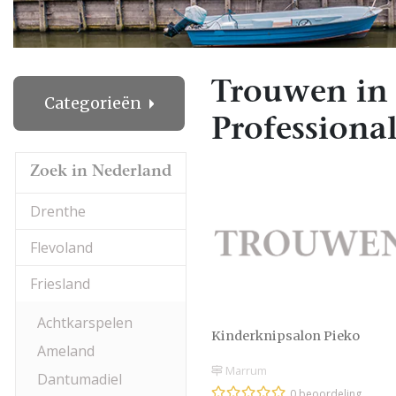
Trouwen in
Categorieën
Professional
Zoek in Nederland
Drenthe
Flevoland
Friesland
Achtkarspelen
Kinderknipsalon Pieko
Ameland
Marrum
Dantumadiel
0 beoordeling