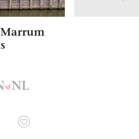
 Marrum
s