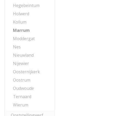
Hegebeintum
Holwerd
Kollum
Marrum
Moddergat
Nes
Nieuwland
Nijewier
Oosternijkerk
Oostrum
Oudwoude
Ternaard
Wierum
Ooststellingwerf