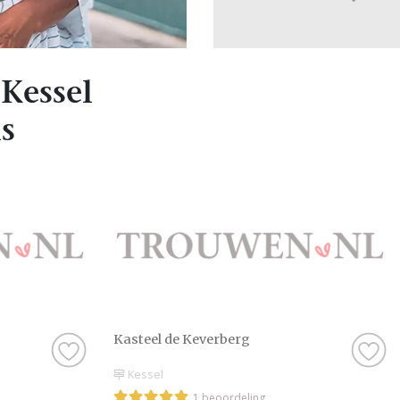
Kessel
s
Kasteel de Keverberg
Kessel
1 beoordeling