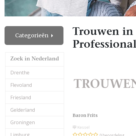
Trouwen in 
Categorieën
Professional
Zoek in Nederland
Drenthe
Flevoland
Friesland
Gelderland
Baron Frits
Groningen
Kessel
Limburg
0 beoordeling