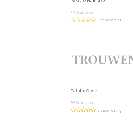
Body & Nailcare
Brunssum
0 beoordeling
Brikke Oave
Brunssum
0 beoordeling