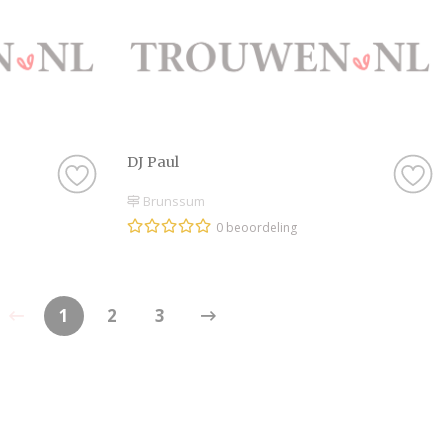
DJ Paul
Brunssum
0 beoordeling
1
2
3