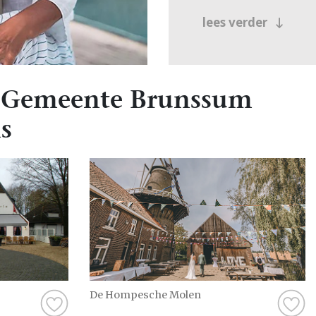
lees verder
 Gemeente Brunssum
s
De Hompesche Molen