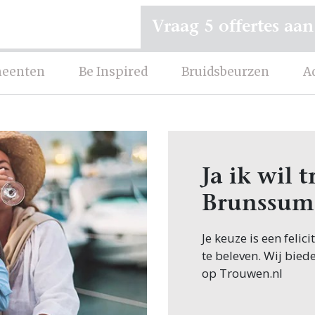
Vraag 5 offertes aan
eenten
Be Inspired
Bruidsbeurzen
A
Ja ik wil
Brunssum
Je keuze is een fel
te beleven. Wij bied
op Trouwen.nl