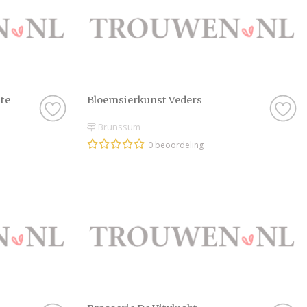
te
Bloemsierkunst Veders
Brunssum
0 beoordeling