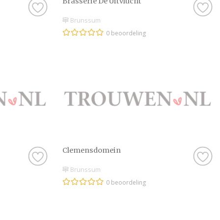
Brasserie De Uitvlucht
Brunssum
0 beoordeling
Clemensdomein
Brunssum
0 beoordeling