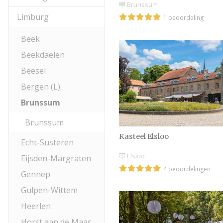
Brunssum
Limburg
1 beoordeling
Beek
Beekdaelen
Beesel
Bergen (L)
Brunssum
Brunssum
Kasteel Elsloo
Echt-Susteren
Elsloo
Eijsden-Margraten
4 beoordelingen
Gennep
Gulpen-Wittem
Heerlen
Horst aan de Maas