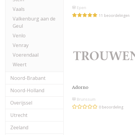
Epen
Vaals
11 beoordelingen
Valkenburg aan de
Geul
Venlo
Venray
Voerendaal
Weert
Noord-Brabant
Adorno
Noord-Holland
Brunssum
Overijssel
0 beoordeling
Utrecht
Zeeland