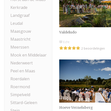
Kerkrade
Landgraaf
Leudal
Maasgouw
Valdeludo
Maastricht
Echt
Meerssen
2 beoordelingen
Mook en Middelaar
Nederweert
Peel en Maas
Roerdalen
Roermond
Simpelveld
Sittard-Geleen
Hoeve Vernelsberg
Stein