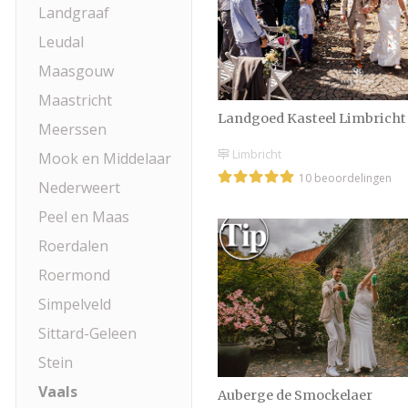
Landgraaf
Leudal
Maasgouw
Maastricht
Landgoed Kasteel Limbricht
Meerssen
Limbricht
Mook en Middelaar
10 beoordelingen
Nederweert
Peel en Maas
Roerdalen
Roermond
Simpelveld
Sittard-Geleen
Stein
Vaals
Auberge de Smockelaer