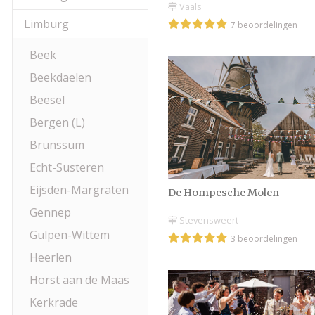
Vaals
Limburg
7 beoordelingen
Beek
Beekdaelen
Beesel
Bergen (L)
Brunssum
Echt-Susteren
Eijsden-Margraten
De Hompesche Molen
Gennep
Stevensweert
Gulpen-Wittem
3 beoordelingen
Heerlen
Horst aan de Maas
Kerkrade