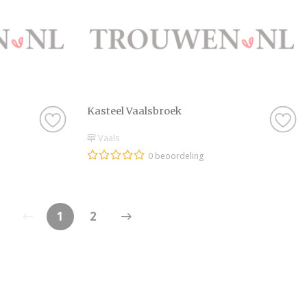
Kasteel Vaalsbroek
Vaals
0 beoordeling
1
2