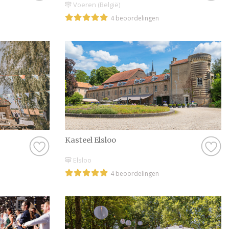
Voeren (België)
4 beoordelingen
Kasteel Elsloo
Elsloo
4 beoordelingen