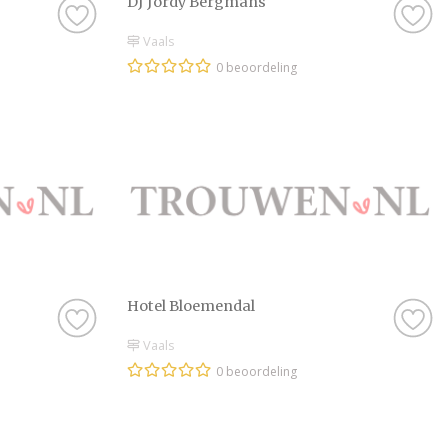
DJ Jordy Bergmans
Vaals
0 beoordeling
Hotel Bloemendal
Vaals
0 beoordeling