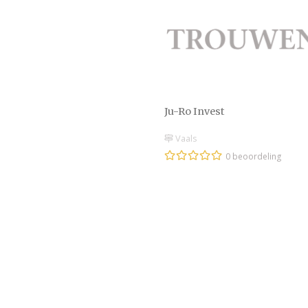
Ju-Ro Invest
Vaals
0 beoordeling