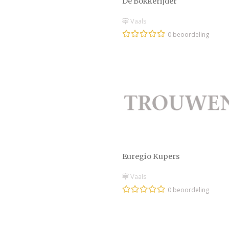
De Bokkerijder
Vaals
0 beoordeling
Euregio Kupers
Vaals
0 beoordeling