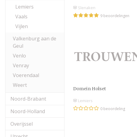
Lemiers
Slenaken
Vaals
9 beoordelingen
Vijlen
Valkenburg aan de
Geul
Venlo
Venray
Voerendaal
Weert
Domein Holset
Noord-Brabant
Lemiers
0 beoordeling
Noord-Holland
Overijssel
Utrecht