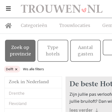
Categorieën
Trouwlocaties
Gem
Zoek op
Type
Aantal
provincie
hotels
gasten
Delft
Wis alle filters
Zoek in Nederland
De beste Hot
Drenthe
Zijn jullie pas verlo
jullie bruiloft? Dan w
Flevoland
Veel bruidsparen begi
lees verder