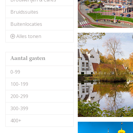
Bruidssuites
Buitenlocaties
Alles tonen
Aantal gasten
0-99
100-199
200-299
300-399
400+