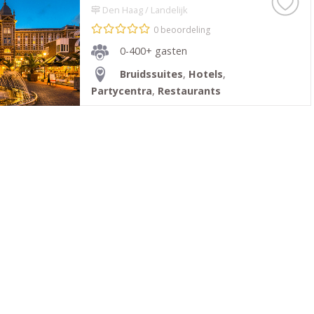
Den Haag / Landelijk
0 beoordeling
0-400+ gasten
Bruidssuites
,
Hotels
,
Partycentra
,
Restaurants