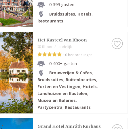
0-399 gasten
Bruidssuites
,
Hotels
,
Restaurants
Het Kasteel van Rhoon
Rhoon / Landelijk
10 beoordelingen
0-400+ gasten
Brouwerijen & Cafes
,
Bruidssuites
,
Buitenlocaties
,
Forten en Vestingen
,
Hotels
,
Landhuizen en Kastelen
,
Musea en Galeries
,
Partycentra
,
Restaurants
Grand Hotel Amrâth Kurhaus