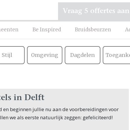
Vraag 5 offertes aan
eenten
Be Inspired
Bruidsbeurzen
A
Stijl
Omgeving
Dagdelen
Toeganke
els in Delft
ofd en beginnen jullie nu aan de voorbereidingen voor
illen we als eerste natuurlijk zeggen: gefeliciteerd!
nnen hun zoektocht naar Hotels, en jullie zoeken dit