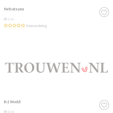
Nefratrans
Echt
0 beoordeling
R-J World
Echt