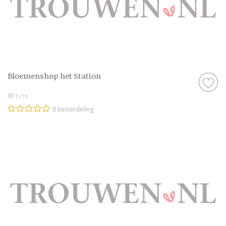
Bloemenshop het Station
Echt
0 beoordeling