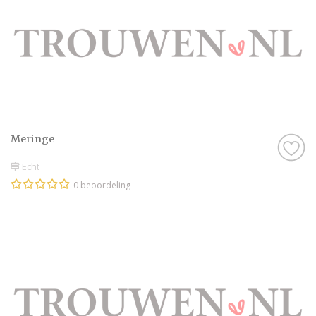
Meringe
Echt
0 beoordeling