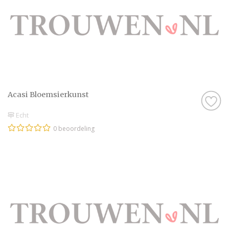
Acasi Bloemsierkunst
Echt
0 beoordeling