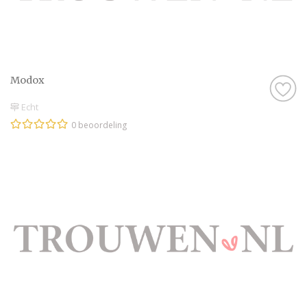
Modox
Echt
0 beoordeling