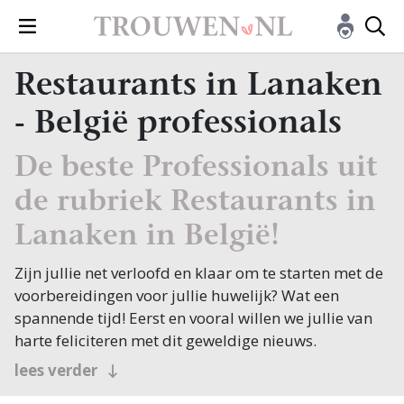
Restaurants in Lanaken
- België professionals
De beste Professionals uit
de rubriek Restaurants in
Lanaken in België!
Zijn jullie net verloofd en klaar om te starten met de
voorbereidingen voor jullie huwelijk? Wat een
spannende tijd! Eerst en vooral willen we jullie van
harte feliciteren met dit geweldige nieuws.
Bij een huwelijk komt heel wat kijken, en een van de
lees verder
eerste dingen op jullie lijstje is waarschijnlijk het