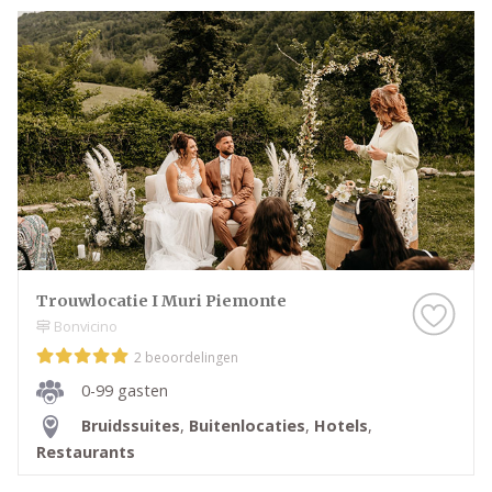
Trouwlocatie I Muri Piemonte
Bonvicino
2 beoordelingen
0-99 gasten
Bruidssuites
,
Buitenlocaties
,
Hotels
,
Restaurants