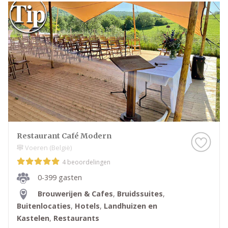
Restaurant Café Modern
Voeren (België)
4 beoordelingen
0-399 gasten
Brouwerijen & Cafes
,
Bruidssuites
,
Buitenlocaties
,
Hotels
,
Landhuizen en
Kastelen
,
Restaurants