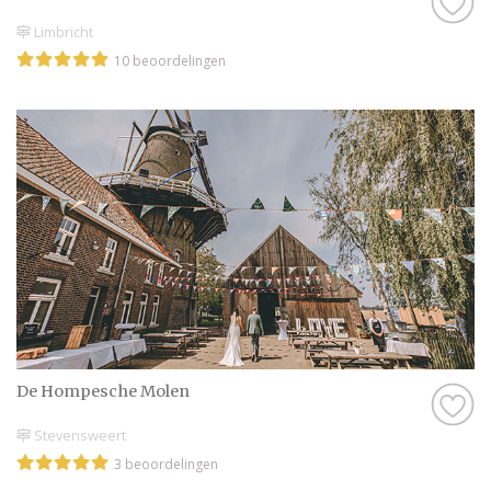
Limbricht
10 beoordelingen
De Hompesche Molen
Stevensweert
3 beoordelingen