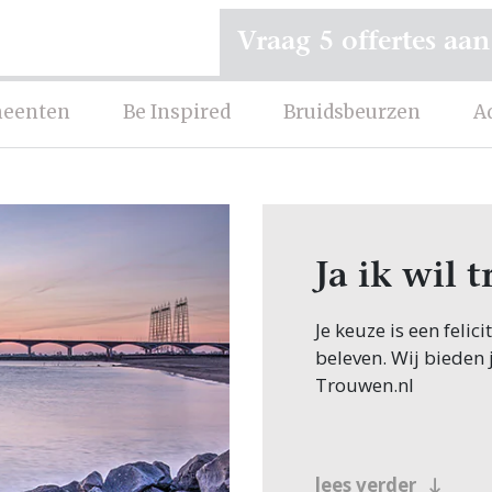
Vraag 5 offertes aan
eenten
Be Inspired
Bruidsbeurzen
A
Ja ik wil 
Je keuze is een felic
beleven. Wij bieden 
Trouwen.nl
lees verder