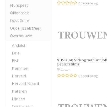
0 beoordeling
Nunspeet
Oldebroek
Oost Gelre
Oude IJsselstreek
Overbetuwe
Andelst
Driel
SHVision Videograaf Bruilof
Elst
Bedrijfsfilms
Hemmen
Zetten
Herveld
0 beoordeling
Herveld-Noord
Heteren
Lijnden
Oosterhout