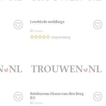
Lovebirds weddings
Zetten
0 beoordeling
Reisbureau Diana van den Berg
B.V.
Zetten