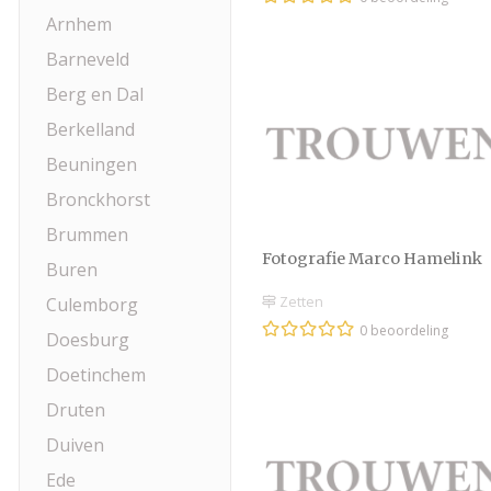
Arnhem
Barneveld
Berg en Dal
Berkelland
Beuningen
Bronckhorst
Brummen
Fotografie Marco Hamelink
Buren
Zetten
Culemborg
0 beoordeling
Doesburg
Doetinchem
Druten
Duiven
Ede