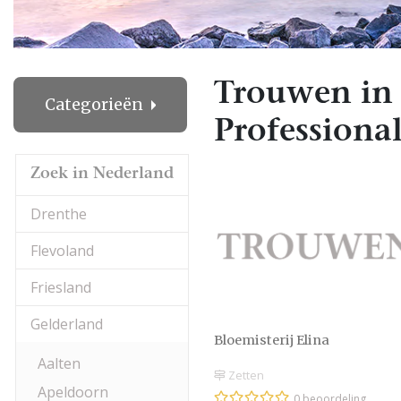
Trouwen in 
Categorieën
Professional
Zoek in Nederland
Drenthe
Flevoland
Friesland
Gelderland
Bloemisterij Elina
Aalten
Zetten
Apeldoorn
0 beoordeling