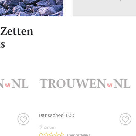
Zetten
s
Dansschool L2D
Zetten
0 beoordeling