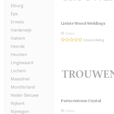
Elburg
Epe
Ermelo
Liefste Woord Weddings
Harderwijk
Zetten
Hattem
0 beoordeling
Heerde
Heumen
Lingewaard
Lochem
Maasdriel
Montferland
Neder-Betuwe
Partycentrum Crystal
Nijkerk
Zetten
Nijmegen