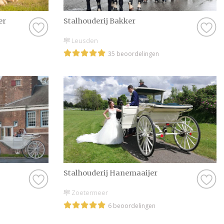
bijvoorbeeld wel go
want dat is natuurli
er
Stalhouderij Bakker
hebt bij een profess
Leusden
goed, dan zijn er no
35 beoordelingen
vinden, dus daar hoe
Kortom: gebruik Tro
Trouwkoets in Nijke
scroll door onze leu
de prachtige foto’s 
bruiloft wordt met b
wensen jullie alvast 
Stalhouderij Hanemaaijer
Zoetermeer
6 beoordelingen