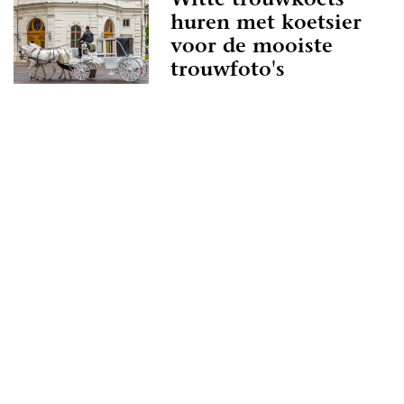
Witte trouwkoets
ed overweg kan met de professional in Nijkerk,
huren met koetsier
jk best wel belangrijk. Als je geen goed gevoel
voor de mooiste
ional, of het klikt gewoon net even niet helemaal
trouwfoto's
g genoeg andere professionals in Nijkerk te
f je je echt geen zorgen over te maken.
uwen.nl als zoekmachine voor de leukste
rk, of kruip met een kop thee op de bank en
ke inspiratie-artikelen heen. Droom alvast weg bij
en sfeerbeelden en denk je in hoe geweldig jullie
ehulp van alle informatie op Trouwen.nl! Wij
een geweldige tijd toe!