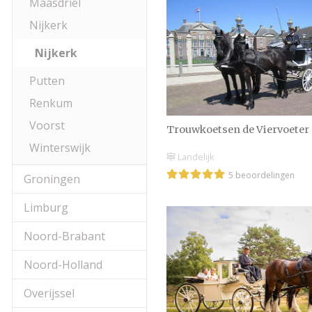
Maasdriel
Nijkerk
Nijkerk
Putten
Renkum
Voorst
Trouwkoetsen de Viervoeter
Winterswijk
Landelijk
5 beoordelingen
Groningen
Limburg
Noord-Brabant
Noord-Holland
Overijssel