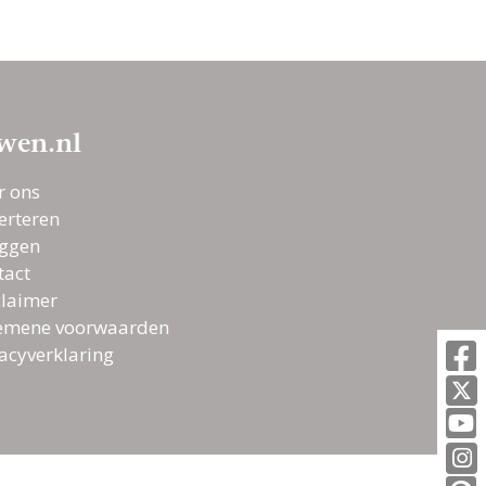
wen.nl
r ons
erteren
oggen
tact
claimer
emene voorwaarden
vacyverklaring