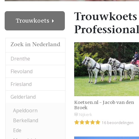
Trouwkoets 
Trouwkoets
Professional
Zoek in Nederland
Drenthe
Flevoland
Friesland
Gelderland
Koetsen.nl - Jacob van den
Broek
Apeldoorn
Nijkerk
Berkelland
16 beoordelingen
Ede