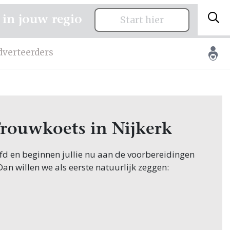
 in jouw regio
Start hier
dverteerders
Trouwkoets in Nijkerk
oofd en beginnen jullie nu aan de voorbereidingen
 Dan willen we als eerste natuurlijk zeggen:
ginnen hun zoektocht naar Trouwkoets, en jullie
 in Nijkerk! Nou, je bent op de juiste plek
wen.nl vind je oneindig veel inspiratie voor alle