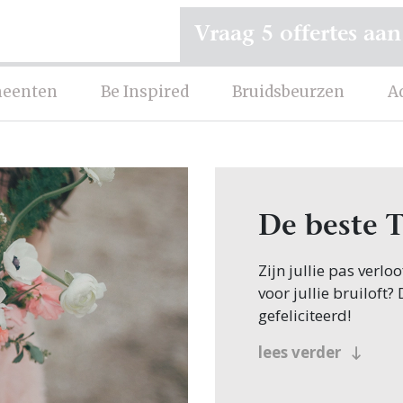
Vraag 5 offertes aan
eenten
Be Inspired
Bruidsbeurzen
A
De beste 
Zijn jullie pas verl
voor jullie bruiloft?
gefeliciteerd!
Veel bruidsparen be
lees verder
zoeken dit natuurlijk
beland, want op Trou