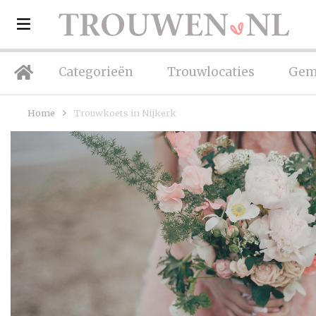
Categorieën
Trouwlocaties
Gem
Home
Trouwkoets in Nijkerk