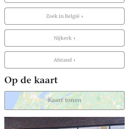
belangrijk. Het is dus niet zo gek dat je
graag eerst ervaringen van andere
Zoek in België
bruidsparen leest over Stomerij in Nijkerk.
Want zij hebben het live ervaren en zijn
natuurlijk kritische beoordelaars!
Nijkerk
Daarom hebben wij bij elke professional op
onze website een beoordeling van echte
Afstand
bruidsparen staan. Indien deze al
beoordeeld is, natuurlijk. Soms vind je
namelijk ook nieuwe professionals op onze
Op de kaart
website, en dan is het misschien wel aan
jullie om de eerste beoordeling te schrijven!
Kaart tonen
Hoe dan ook, je kunt er zeker van zijn dat je
een geweldige ervaring krijgt met de
Stomerij in Nijkerk op onze website. Het zijn
stuk voor stuk professionals die als missie