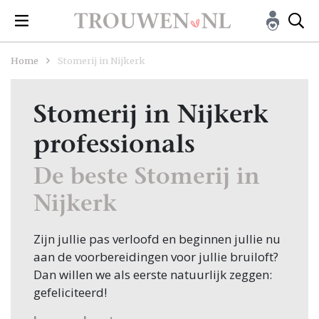
Home
Stomerij in Nijkerk
Stomerij in Nijkerk
professionals
De beste Stomerij in
Nijkerk
Zijn jullie pas verloofd en beginnen jullie nu
aan de voorbereidingen voor jullie bruiloft?
Dan willen we als eerste natuurlijk zeggen:
gefeliciteerd!
Veel bruidsparen beginnen hun zoektocht