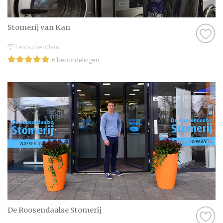
in hoe geweldig jullie bruiloft wordt met
behulp van alle informatie op Trouwen.nl!
Stomerij van Kan
Wij wensen jullie alvast een geweldige tijd
Leidschendam
toe!
6 beoordelingen
De Roosendaalse Stomerij