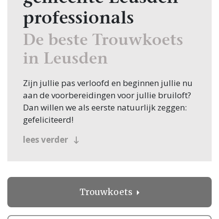
professionals
De beste Trouwkoets
in Leusden
Zijn jullie pas verloofd en beginnen jullie nu
aan de voorbereidingen voor jullie bruiloft?
Dan willen we als eerste natuurlijk zeggen:
gefeliciteerd!
Veel bruidsparen beginnen hun zoektocht
lees verder
naar Trouwkoets, en jullie zoeken dit
natuurlijk in Leusden! Nou, je bent op de
juiste plek beland, want op Trouwen.nl vind
je oneindig veel inspiratie voor alle facetten
Trouwkoets
van jullie bruiloft. Bovendien vind je op
Trouwen.nl alle professionals voor je