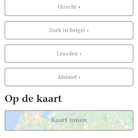
bruiloft in heel Nederland, dus ook in
Utrecht
Leusden.
Voor zowel Trouwkoets als vele andere
onderdelen voor de bruiloft kan je op
Zoek in België
Trouwen.nl veel inspiratie vinden. En heb je
iets gezien dat je aanspreekt? Dan kan je
direct contact opnemen bij de professional
Leusden
in de buurt van Leusden. Handig hè?
Ervaringen van andere bruidsparen met
Afstand
Trouwkoets in Leusden
Zaken regelen voor jullie bruiloft is erg
Op de kaart
belangrijk. Het is dus niet zo gek dat je
graag eerst ervaringen van andere
bruidsparen leest over Trouwkoets in
Kaart tonen
Leusden. Want zij hebben het live ervaren en
zijn natuurlijk kritische beoordelaars!