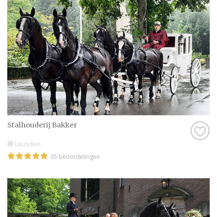
Daarom hebben wij bij elke professional op
onze website een beoordeling van echte
bruidsparen staan. Indien deze al
beoordeeld is, natuurlijk. Soms vind je
namelijk ook nieuwe professionals op onze
website, en dan is het misschien wel aan
jullie om de eerste beoordeling te schrijven!
Hoe dan ook, je kunt er zeker van zijn dat je
een geweldige ervaring krijgt met de
Stalhouderij Bakker
Trouwkoets in Leusden op onze website. Het
zijn stuk voor stuk professionals die als
Leusden
missie hebben om jullie een onvergetelijke
35 beoordelingen
dag te bezorgen.
Genieten van de leukste Trouwkoets in
Leusden
Zijn jullie er nog niet helemaal aan toe om