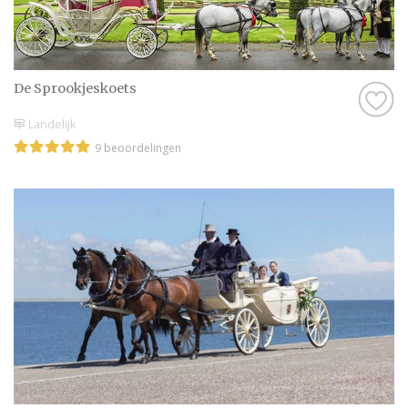
natuurlijk best wel belangrijk. Als je geen
goed gevoel hebt bij een professional, of het
klikt gewoon net even niet helemaal goed,
dan zijn er nog genoeg andere professionals
De Sprookjeskoets
in Leusden te vinden, dus daar hoef je je echt
Landelijk
geen zorgen over te maken.
9 beoordelingen
Kortom: gebruik Trouwen.nl als
zoekmachine voor de leukste Trouwkoets in
Leusden, of kruip met een kop thee op de
bank en scroll door onze leuke inspiratie-
artikelen heen. Droom alvast weg bij de
prachtige foto’s en sfeerbeelden en denk je
in hoe geweldig jullie bruiloft wordt met
behulp van alle informatie op Trouwen.nl!
Wij wensen jullie alvast een geweldige tijd
toe!