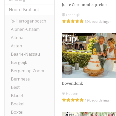
Jullie Ceremoniespreker
Noord-Brabant
Landelijk
's-Hertogenbosch
39 beoordelingen
Alphen-Chaam
Altena
Asten
Baarle-Nassau
Bergeijk
Bergen op Zoom
Bernheze
Bovendonk
Best
Hoeven
Bladel
19 beoordelingen
Boekel
Boxtel