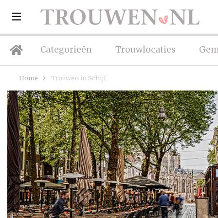
Categorieën
Trouwlocaties
Gem
Home
Trouwen in Schijf