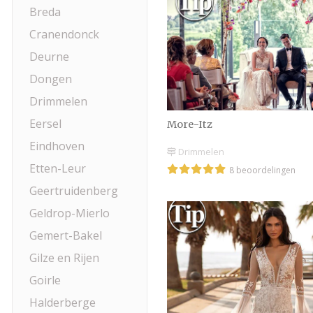
Breda
Cranendonck
Deurne
Dongen
Drimmelen
Eersel
More-Itz
Eindhoven
Drimmelen
Etten-Leur
8 beoordelingen
Geertruidenberg
Geldrop-Mierlo
Gemert-Bakel
Gilze en Rijen
Goirle
Halderberge