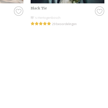
Black Tie
's-Hertogenbosch
29 beoordelingen