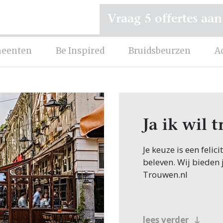
Vraag 5 offertes aan
eenten
Be Inspired
Bruidsbeurzen
A
Ja ik wil 
Je keuze is een felic
beleven. Wij bieden 
Trouwen.nl
lees verder