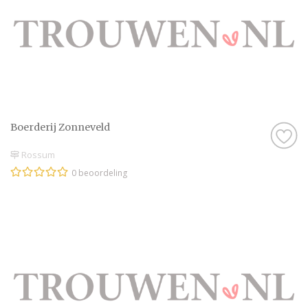
Boerderij Zonneveld
Rossum
0 beoordeling