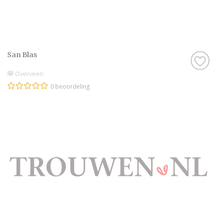
San Blas
Overveen
0 beoordeling