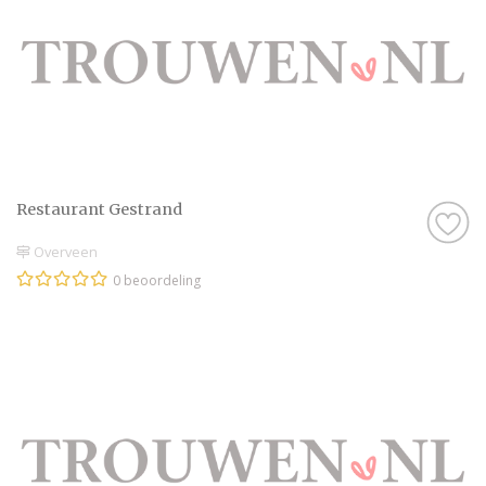
Restaurant Gestrand
Overveen
0 beoordeling