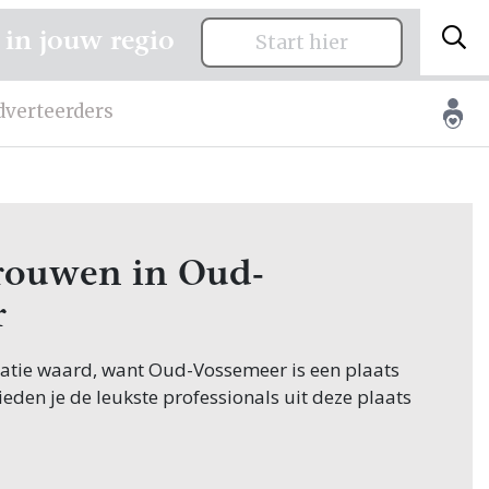
 in jouw regio
Start hier
dverteerders
 trouwen in Oud-
r
citatie waard, want Oud-Vossemeer is een plaats
ieden je de leukste professionals uit deze plaats