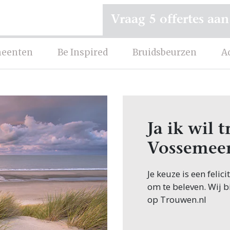
Vraag 5 offertes aan
eenten
Be Inspired
Bruidsbeurzen
A
Ja ik wil
Vossemee
Je keuze is een feli
om te beleven. Wij b
op Trouwen.nl