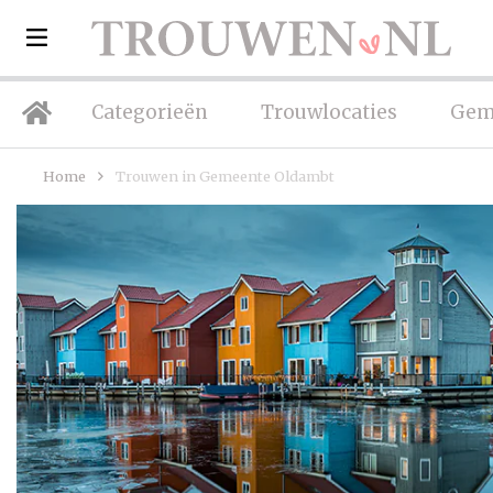
Categorieën
Trouwlocaties
Gem
Home
Trouwen in Gemeente Oldambt