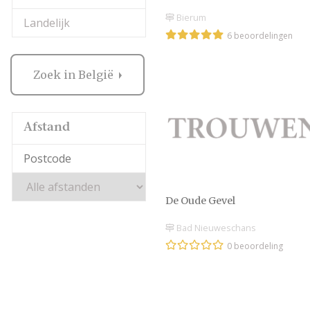
Bierum
Landelijk
6 beoordelingen
Zoek in België
Afstand
De Oude Gevel
Bad Nieuweschans
0 beoordeling