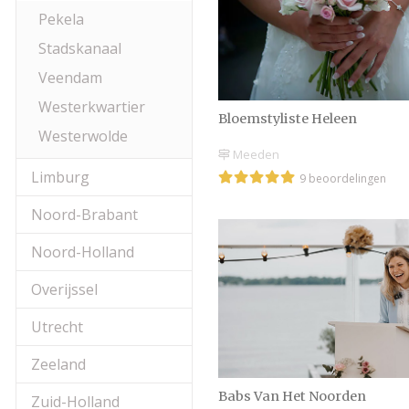
Pekela
Stadskanaal
Veendam
Westerkwartier
Bloemstyliste Heleen
Westerwolde
Meeden
Limburg
9 beoordelingen
Noord-Brabant
Noord-Holland
Overijssel
Utrecht
Zeeland
Babs Van Het Noorden
Zuid-Holland