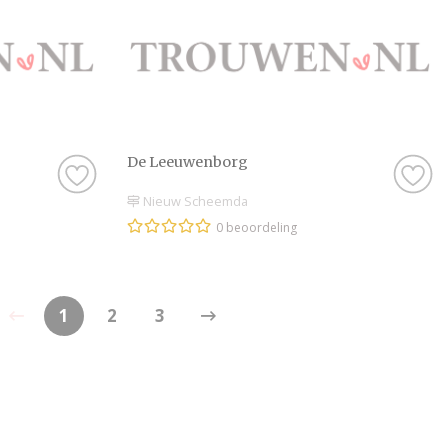
De Leeuwenborg
Nieuw Scheemda
0 beoordeling
1
2
3