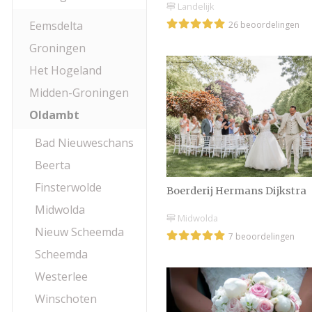
Landelijk
Eemsdelta
26 beoordelingen
Groningen
Het Hogeland
Midden-Groningen
Oldambt
Bad Nieuweschans
Beerta
Finsterwolde
Boerderij Hermans Dijkstra
Midwolda
Midwolda
Nieuw Scheemda
7 beoordelingen
Scheemda
Westerlee
Winschoten