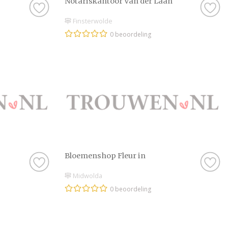
Notariskantoor Van der Laan
Finsterwolde
0 beoordeling
Bloemenshop Fleur in
Midwolda
0 beoordeling