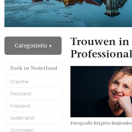
Trouwen in
Categorieën
Professional
Zoek in Nederland
Drenthe
Flevoland
Friesland
Gelderland
Fotografie Brigitte Ruijtenb
Groningen