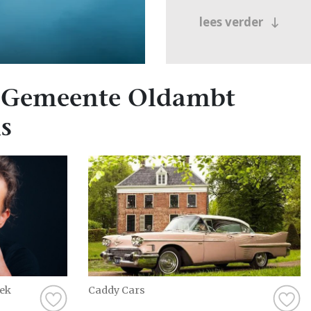
lees verder
 Gemeente Oldambt
s
eek
Caddy Cars