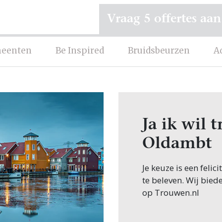
Vraag 5 offertes aan
eenten
Be Inspired
Bruidsbeurzen
A
Ja ik wil
Oldambt
Je keuze is een fel
te beleven. Wij bied
op Trouwen.nl