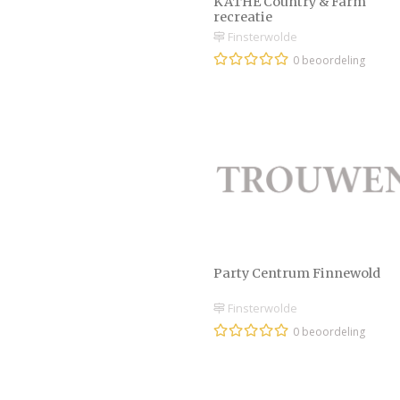
KATHE Country & Farm
recreatie
Finsterwolde
0 beoordeling
Party Centrum Finnewold
Finsterwolde
0 beoordeling