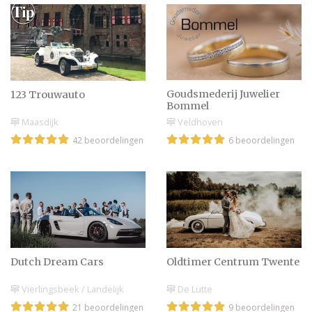
De voor- en nadelen van
een klassieker als
trouwauto
Goudsmederij Juwelier
123 Trouwauto
Bommel
Veldhoven
Maasdijk
Een trouwauto huren: ga
6 beoordelingen
42 beoordelingen
je voor sportief of
klassiek?
Witte limo huren op
bruiloft
Dutch Dream Cars
Oldtimer Centrum Twente
Vierlingsbeek / Landelijk
De Lutte
Origineel vervoer op je
21 beoordelingen
9 beoordelingen