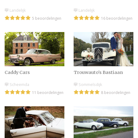
trouwauto
Landelijk
Landelijk
5 beoordelingen
16 beoordelingen
Een trouwauto hoort
erbij!
Trouwauto’s met pit
Caddy Cars
Trouwauto's Bastiaan
Scheemda
Sommelsdijk
11 beoordelingen
8 beoordelingen
Een trouwauto of
limousine huren