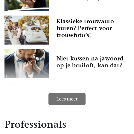
Klassieke trouwauto
huren? Perfect voor
trouwfoto’s!
Niet kussen na jawoord
op je bruiloft, kan dat?
Samen mooie momenten
Lees meer
in jullie trouwauto
Professionals
De populairste
trouwauto's