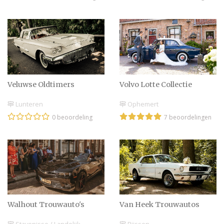
bruiloft: doen!
Vintage trouwauto’s met
een kleurtje!
Veluwse Oldtimers
Volvo Lotte Collectie
Sexy time tijdens de
Lunteren
Ophemert
bruiloft
0 beoordeling
7 beoordelingen
Een sportieve trouwauto
huren & rijden!
Walhout Trouwauto's
Van Heek Trouwautos
Trouwvervoer? Een