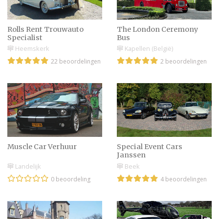
Rolls Rent Trouwauto
The London Ceremony
Specialist
Bus
Heemskerk
Kapellen (België)
22 beoordelingen
2 beoordelingen
Muscle Car Verhuur
Special Event Cars
Janssen
Landelijk
Beek
0 beoordeling
4 beoordelingen