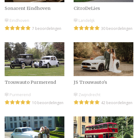
Sonarent Eindhoven
CitroDeLies
Eindhoven
Landelijk
7 beoordelingen
30 beoordelingen
Trouwauto Purmerend
JS Trouwauto's
Purmerend
Zwijndrecht
10 beoordelingen
42 beoordelingen