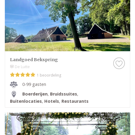
Landgoed Bekspring
De Lutte
1 beoordeling
0-99 gasten
Boerderijen
,
Bruidssuites
,
Buitenlocaties
,
Hotels
,
Restaurants