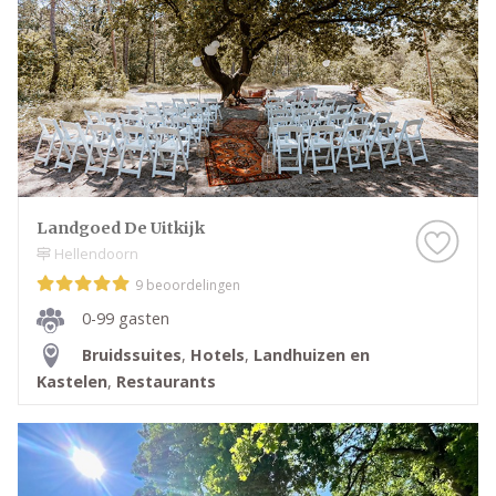
Landgoed De Uitkijk
Hellendoorn
9 beoordelingen
0-99 gasten
Bruidssuites
,
Hotels
,
Landhuizen en
Kastelen
,
Restaurants