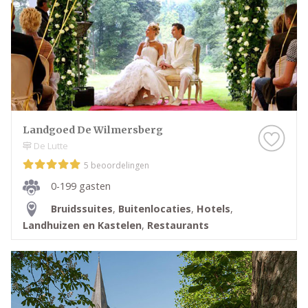
Landgoed De Wilmersberg
De Lutte
5 beoordelingen
0-199 gasten
Bruidssuites
,
Buitenlocaties
,
Hotels
,
Landhuizen en Kastelen
,
Restaurants