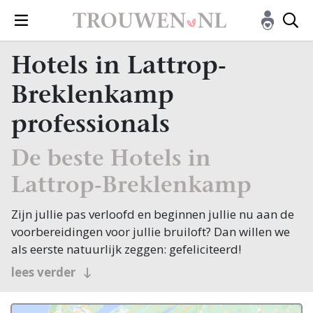
Hotels in Lattrop-
Breklenkamp
professionals
De beste Hotels in
Lattrop-Breklenkamp
Zijn jullie pas verloofd en beginnen jullie nu aan de
voorbereidingen voor jullie bruiloft? Dan willen we
als eerste natuurlijk zeggen: gefeliciteerd!
Veel bruidsparen beginnen hun zoektocht naar
lees verder
Hotels, en jullie zoeken dit natuurlijk in Lattrop-
Breklenkamp! Nou, je bent op de juiste plek beland,