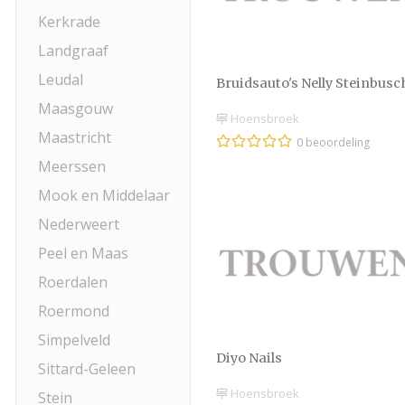
Kerkrade
Landgraaf
Leudal
Bruidsauto's Nelly Steinbusc
Maasgouw
Hoensbroek
Maastricht
0 beoordeling
Meerssen
Mook en Middelaar
Nederweert
Peel en Maas
Roerdalen
Roermond
Simpelveld
Diyo Nails
Sittard-Geleen
Hoensbroek
Stein