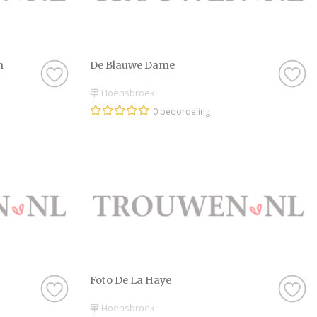
h
De Blauwe Dame
Hoensbroek
0 beoordeling
Foto De La Haye
Hoensbroek