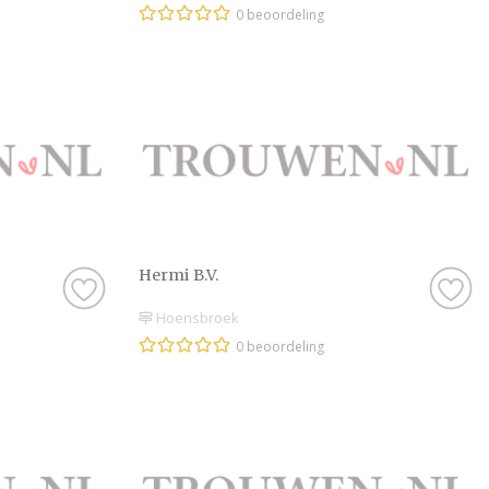
0 beoordeling
Hermi B.V.
Hoensbroek
0 beoordeling