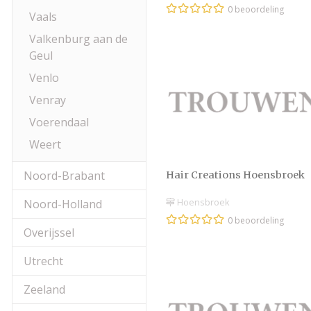
0 beoordeling
Vaals
Valkenburg aan de
Geul
Venlo
Venray
Voerendaal
Weert
Noord-Brabant
Hair Creations Hoensbroek
Hoensbroek
Noord-Holland
0 beoordeling
Overijssel
Utrecht
Zeeland