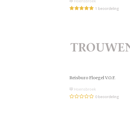
Hoensbroek
1 beoordeling
Reisburo Floegel V.O.F.
Hoensbroek
0 beoordeling