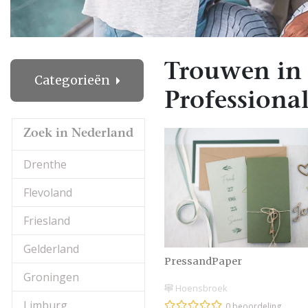
Trouwen in
Categorieën
Professional
Zoek in Nederland
Drenthe
Flevoland
Friesland
Gelderland
PressandPaper
Groningen
Hoensbroek
Limburg
0 beoordeling