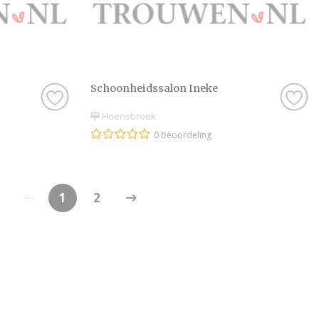
Schoonheidssalon Ineke
Hoensbroek
0 beoordeling
1
2