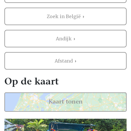
Voor zowel Foodtrucks als vele andere
onderdelen voor de bruiloft kan je op
Zoek in België
Trouwen.nl veel inspiratie vinden. En heb je
iets gezien dat je aanspreekt? Dan kan je
direct contact opnemen bij de professional
Andijk
in de buurt van Andijk. Handig hè?
Ervaringen van andere bruidsparen met
Afstand
Foodtrucks in Andijk
Zaken regelen voor jullie bruiloft is erg
Op de kaart
belangrijk. Het is dus niet zo gek dat je
graag eerst ervaringen van andere
bruidsparen leest over Foodtrucks in Andijk.
Kaart tonen
Want zij hebben het live ervaren en zijn
natuurlijk kritische beoordelaars!
Daarom hebben wij bij elke professional op