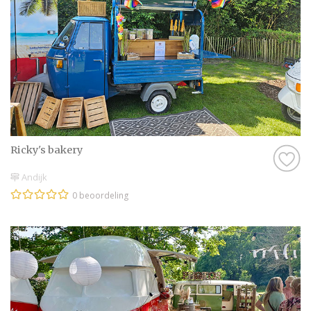
onze website een beoordeling van echte
bruidsparen staan. Indien deze al
beoordeeld is, natuurlijk. Soms vind je
namelijk ook nieuwe professionals op onze
website, en dan is het misschien wel aan
jullie om de eerste beoordeling te schrijven!
Hoe dan ook, je kunt er zeker van zijn dat je
een geweldige ervaring krijgt met de
Ricky's bakery
Foodtrucks in Andijk op onze website. Het
zijn stuk voor stuk professionals die als
Andijk
missie hebben om jullie een onvergetelijke
0 beoordeling
dag te bezorgen.
Genieten van de leukste Foodtrucks in
Andijk
Zijn jullie er nog niet helemaal aan toe om
een Foodtrucks in Andijk te contacteren?