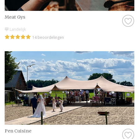
net even niet helemaal goed, dan zijn er nog
genoeg andere professionals in Andijk te
Meat Gys
vinden, dus daar hoef je je echt geen zorgen
Landelijk
over te maken.
14 beoordelingen
Kortom: gebruik Trouwen.nl als
zoekmachine voor de leukste Foodtrucks in
Andijk, of kruip met een kop thee op de bank
en scroll door onze leuke inspiratie-artikelen
heen. Droom alvast weg bij de prachtige
foto’s en sfeerbeelden en denk je in hoe
geweldig jullie bruiloft wordt met behulp
van alle informatie op Trouwen.nl! Wij
wensen jullie alvast een geweldige tijd toe!
Pen Cuisine