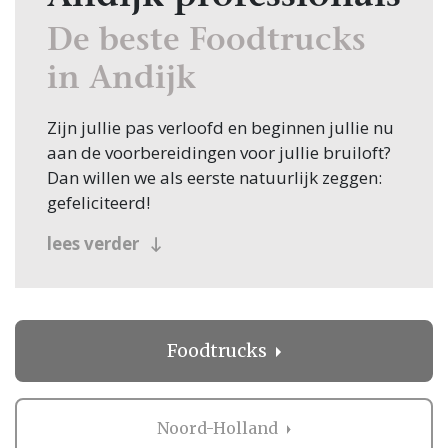
De beste Foodtrucks
in Andijk
Zijn jullie pas verloofd en beginnen jullie nu
aan de voorbereidingen voor jullie bruiloft?
Dan willen we als eerste natuurlijk zeggen:
gefeliciteerd!
Veel bruidsparen beginnen hun zoektocht
lees verder
naar Foodtrucks, en jullie zoeken dit
natuurlijk in Andijk! Nou, je bent op de juiste
plek beland, want op Trouwen.nl vind je
oneindig veel inspiratie voor alle facetten
Foodtrucks
van jullie bruiloft. Bovendien vind je op
Trouwen.nl alle professionals voor je
bruiloft in heel Nederland, dus ook in
Noord-Holland
Andijk.