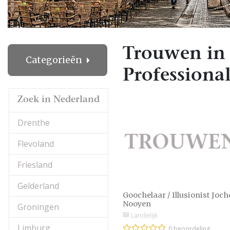
Trouwen in
Categorieën
Professional
Zoek in Nederland
Drenthe
Flevoland
Friesland
Gelderland
Goochelaar / Illusionist Joc
Nooyen
Groningen
Landelijk
Limburg
0 beoordeling