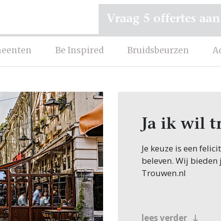
Vraag 5 offertes aan
eenten
Be Inspired
Bruidsbeurzen
A
Ja ik wil 
Je keuze is een felic
beleven. Wij bieden 
Trouwen.nl
lees verder