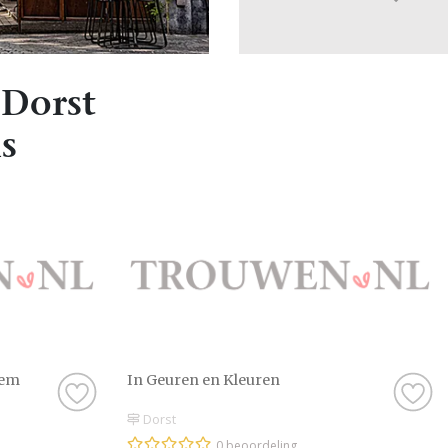
 Dorst
s
hem
In Geuren en Kleuren
Dorst
0 beoordeling