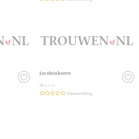
Jacobushoeve
Dorst
0 beoordeling