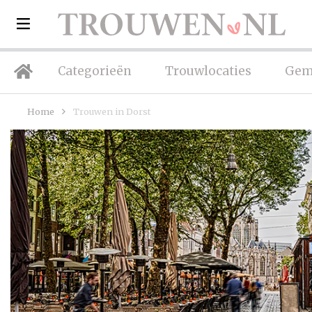
Categorieën
Trouwlocaties
Gem
Home
Trouwen in Dorst