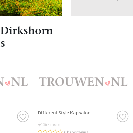
 Dirkshorn
s
Different Style Kapsalon
Dirkshorn
0 beoordeling