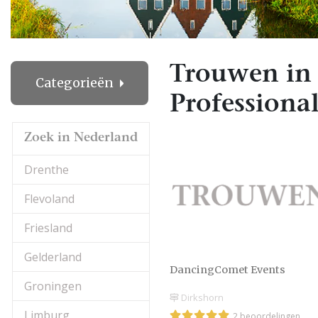
Trouwen in
Categorieën
Professional
Zoek in Nederland
Drenthe
Flevoland
Friesland
Gelderland
DancingComet Events
Groningen
Dirkshorn
Limburg
2 beoordelingen