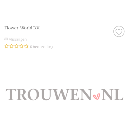
de bank en scroll door onze leuke inspiratie-
artikelen heen. Droom alvast weg bij de
prachtige foto’s en sfeerbeelden en denk je
in hoe geweldig jullie bruiloft wordt met
Flower-World B.V.
behulp van alle informatie op Trouwen.nl!
Vlissingen
Wij wensen jullie alvast een geweldige tijd
toe!
0 beoordeling