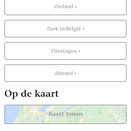
Bruidsboeket in Vlissingen
Zeeland
Zaken regelen voor jullie bruiloft is erg
belangrijk. Het is dus niet zo gek dat je
Zoek in België
graag eerst ervaringen van andere
bruidsparen leest over Bruidsboeket in
Vlissingen. Want zij hebben het live ervaren
Vlissingen
en zijn natuurlijk kritische beoordelaars!
Daarom hebben wij bij elke professional op
Afstand
onze website een beoordeling van echte
bruidsparen staan. Indien deze al
beoordeeld is, natuurlijk. Soms vind je
Op de kaart
namelijk ook nieuwe professionals op onze
website, en dan is het misschien wel aan
jullie om de eerste beoordeling te schrijven!
Kaart tonen
Hoe dan ook, je kunt er zeker van zijn dat je
een geweldige ervaring krijgt met de