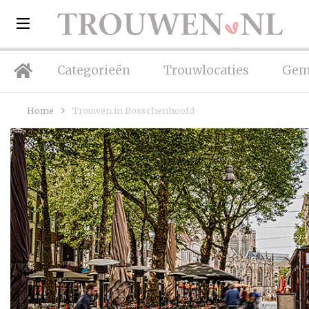
Categorieën
Trouwlocaties
Gem
Home
Trouwen in Bosschenhoofd