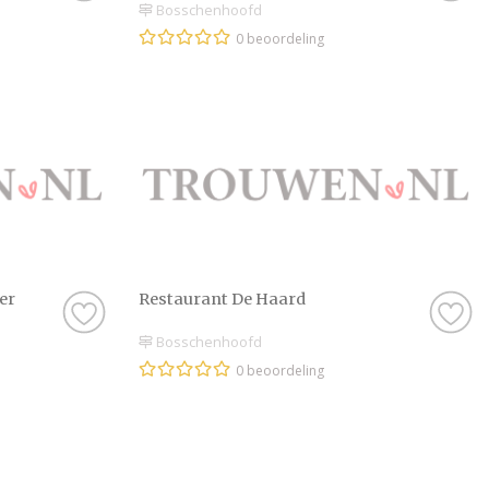
Bosschenhoofd
0 beoordeling
er
Restaurant De Haard
Bosschenhoofd
0 beoordeling