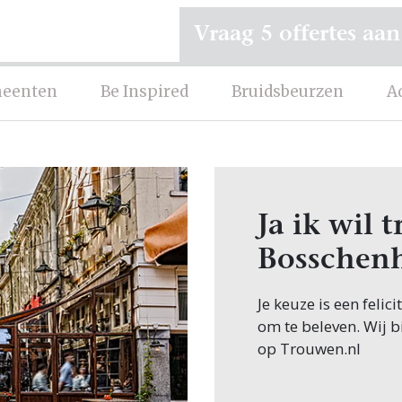
Vraag 5 offertes aan
eenten
Be Inspired
Bruidsbeurzen
A
Ja ik wil 
Bosschen
Je keuze is een feli
om te beleven. Wij b
op Trouwen.nl