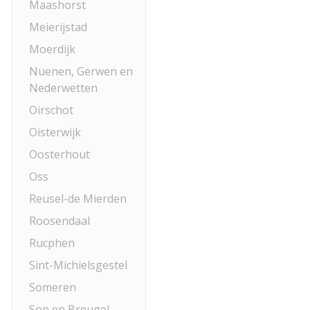
Maashorst
Meierijstad
Moerdijk
Nuenen, Gerwen en
Nederwetten
Oirschot
Oisterwijk
Oosterhout
Oss
Reusel-de Mierden
Roosendaal
Rucphen
Sint-Michielsgestel
Someren
Son en Breugel