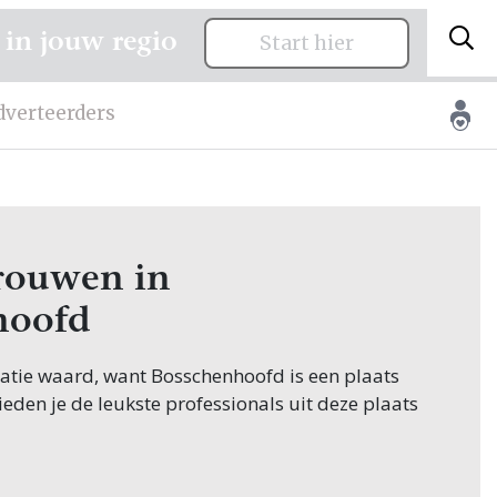
 in jouw regio
Start hier
dverteerders
trouwen in
hoofd
citatie waard, want Bosschenhoofd is een plaats
ieden je de leukste professionals uit deze plaats