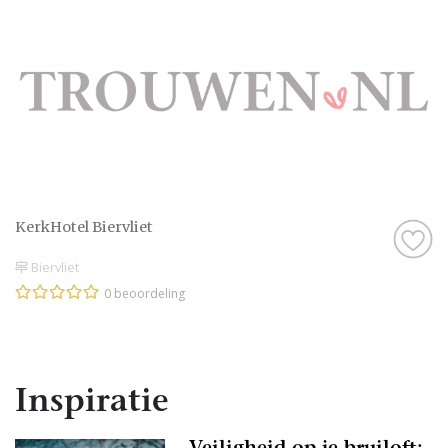
KerkHotel Biervliet
Biervliet
0 beoordeling
Inspiratie