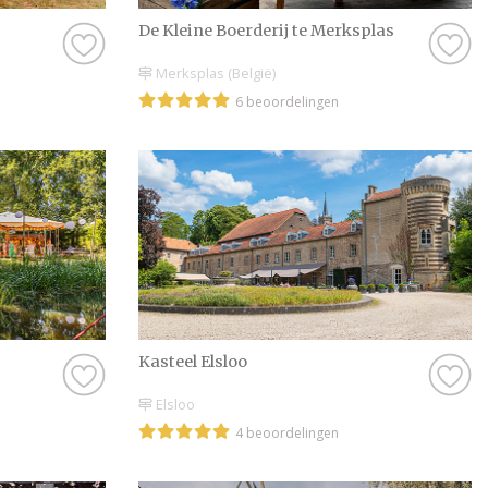
De Kleine Boerderij te Merksplas
Merksplas (België)
6 beoordelingen
Kasteel Elsloo
Elsloo
4 beoordelingen