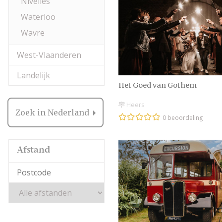
Nivelles
Waterloo
Wavre
West-Vlaanderen
Landelijk
Het Goed van Gothem
Heers
Zoek in Nederland
0 beoordeling
Afstand