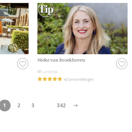
Nieke van Broekhoven
Landelijk
42 beoordelingen
1
2
3
...
342