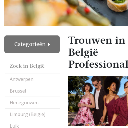
Trouwen in
Categorieën
België
Professional
Zoek in België
Antwerpen
Brussel
Henegouwen
Limburg (België)
Luik