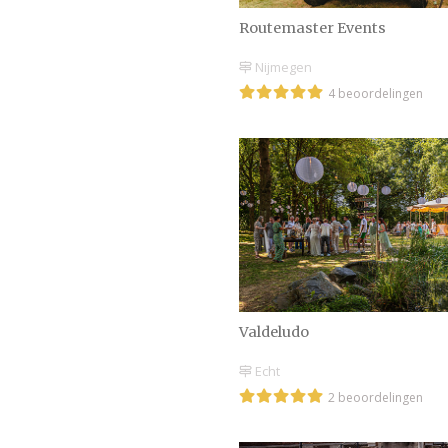
Routemaster Events
Nijmegen
4 beoordelingen
Valdeludo
Echt
2 beoordelingen