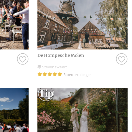
De Hompesche Molen
Stevensweert
3 beoordelingen