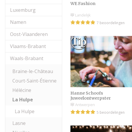
WE Fashion
Luxemburg
Landelijk
Namen
7 beoordelingen
Oost-Vlaanderen
Vlaams-Brabant
Waals-Brabant
Braine-le-Château
Court-Saint-Étienne
Hélécine
Hanne Schoofs
Juweelontwerpster
La Hulpe
Antwerpen
La Hulpe
5 beoordelingen
Lasne