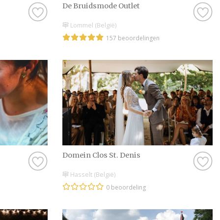
De Bruidsmode Outlet
Lommel (België)
157 beoordelingen
Domein Clos St. Denis
Hasselt (België)
0 beoordeling