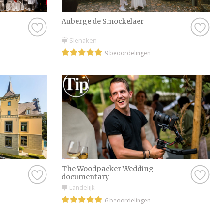
Auberge de Smockelaer
Slenaken
9 beoordelingen
The Woodpacker Wedding
documentary
Landelijk
6 beoordelingen