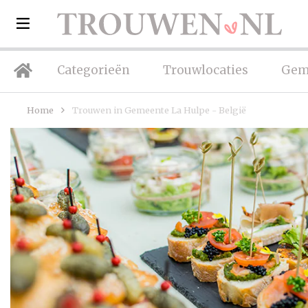
Categorieën
Trouwlocaties
Gem
Home
Trouwen in Gemeente La Hulpe - België