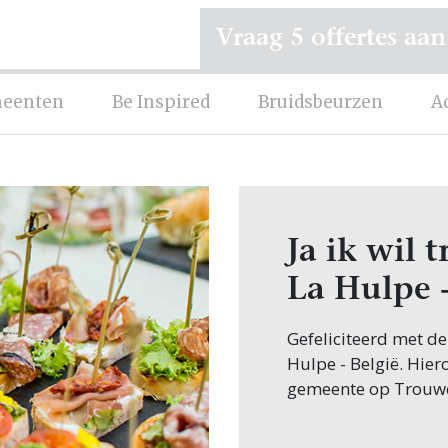
Vraag 5 offertes aan
eenten
Be Inspired
Bruidsbeurzen
A
Ja ik wil
La Hulpe -
Gefeliciteerd met d
Hulpe - België. Hier
gemeente op Trouw