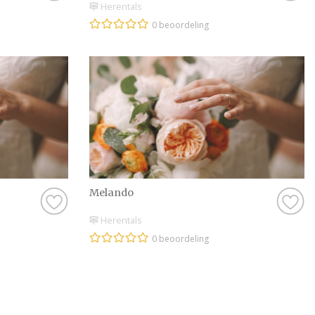
Herentals
0 beoordeling
Melando
Herentals
0 beoordeling