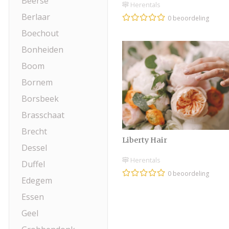
Beerse
Herentals
Berlaar
0 beoordeling
Boechout
Bonheiden
Boom
Bornem
Borsbeek
Brasschaat
Brecht
Liberty Hair
Dessel
Herentals
Duffel
0 beoordeling
Edegem
Essen
Geel