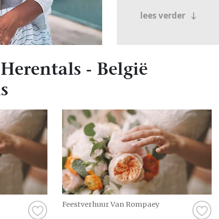
lees verder
Herentals - België
s
Feestverhuur Van Rompaey