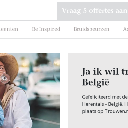
Vraag 5 offertes aan
eenten
Be Inspired
Bruidsbeurzen
A
Ja ik wil 
België
Gefeliciteerd met d
Herentals - België. 
plaats op Trouwen.n