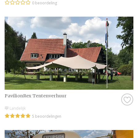
0 beoordeling
PavilionRex Tentenverhuur
Landelijk
5 beoordelingen