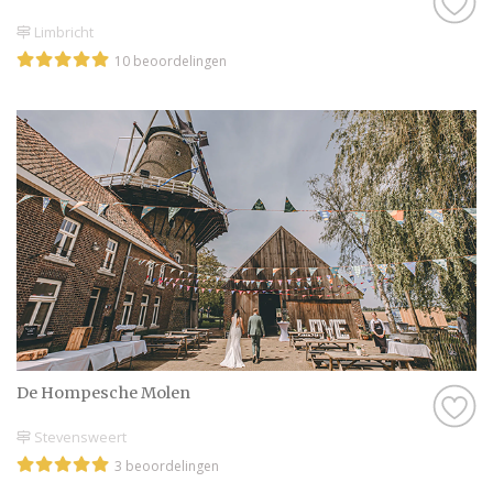
Limbricht
10 beoordelingen
De Hompesche Molen
Stevensweert
3 beoordelingen