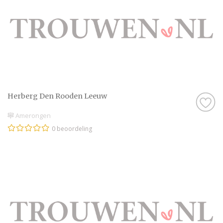
Herberg Den Rooden Leeuw
Amerongen
0 beoordeling