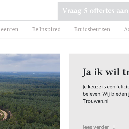
Vraag 5 offertes aan
eenten
Be Inspired
Bruidsbeurzen
A
Ja ik wil 
Je keuze is een felic
beleven. Wij bieden 
Trouwen.nl
lees verder