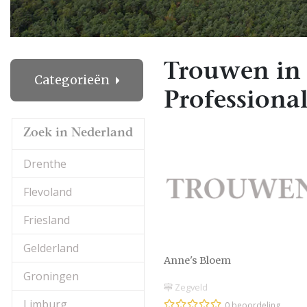
Trouwen in
Categorieën
Professional
Zoek in Nederland
Drenthe
Flevoland
Friesland
Gelderland
Anne's Bloem
Groningen
Zegveld
Limburg
0 beoordeling