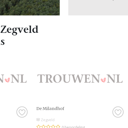
 Zegveld
s
De Milandhof
Zegveld
0 beoordeling