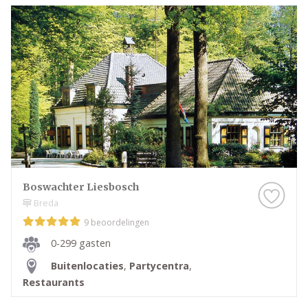
Boswachter Liesbosch
Breda
9 beoordelingen
0-299 gasten
Buitenlocaties
,
Partycentra
,
Restaurants