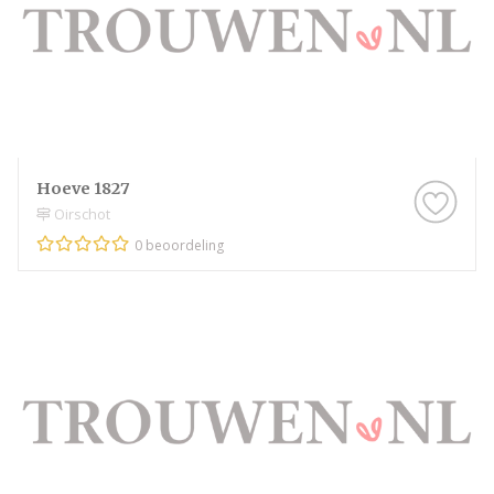
Hoeve 1827
Oirschot
0 beoordeling