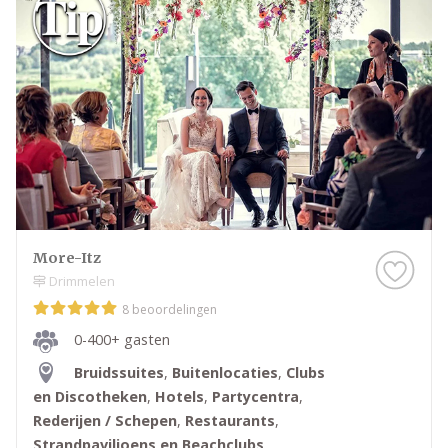
More-Itz
Drimmelen
8 beoordelingen
0-400+ gasten
Bruidssuites
,
Buitenlocaties
,
Clubs
en Discotheken
,
Hotels
,
Partycentra
,
Rederijen / Schepen
,
Restaurants
,
Strandpaviljoens en Beachclubs