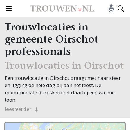
Trouwlocaties in
gemeente Oirschot
professionals
Trouwlocaties in Oirschot
Een trouwlocatie in Oirschot draagt met haar sfeer
en ligging de hele dag bij aan het feest. De
monumentale dorpskern zet daarbij een warme
toon.
Oirschot pronkt met een van de mooiste
lees verder
dorpspleinen van Brabant, waar eeuwenoude
lindebomen de statige Sint-Petrusbasiliek omlijsten.
Rondom het plein staan monumentale panden en