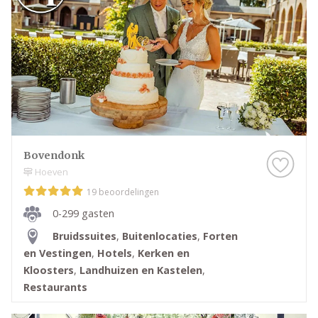
trouwen en of overnachten in de omgeving mogelijk
is.
Op deze pagina vergelijk je eenvoudig alle
trouwlocaties in Oirschot. Bekijk de verschillende
plekken, ontdek welke sfeer het beste bij jullie
bruiloft past en plan een bezichtiging bij de locatie
die aansluit bij jouw wensen.
Bovendonk
Hoeven
19 beoordelingen
0-299 gasten
Bruidssuites
,
Buitenlocaties
,
Forten
en Vestingen
,
Hotels
,
Kerken en
Kloosters
,
Landhuizen en Kastelen
,
Restaurants