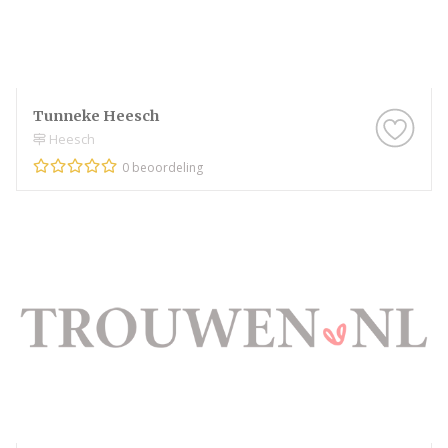
Tunneke Heesch
Heesch
0 beoordeling