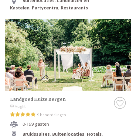
Buitenlocaties
,
Landhuizen en
Kastelen
,
Partycentra
,
Restaurants
Landgoed Huize Bergen
Vught
9 beoordelingen
0-199 gasten
Bruidssuites
,
Buitenlocaties
,
Hotels
,