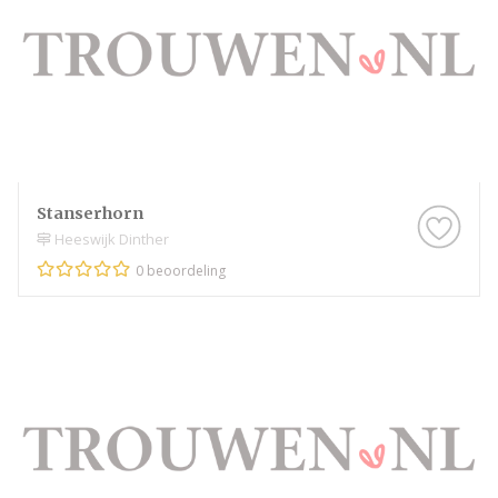
Stanserhorn
Heeswijk Dinther
0 beoordeling