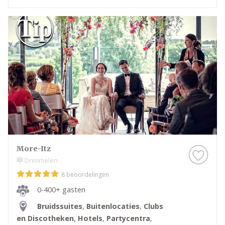
More-Itz
Drimmelen
8 beoordelingen
0-400+ gasten
Bruidssuites
,
Buitenlocaties
,
Clubs
en Discotheken
,
Hotels
,
Partycentra
,