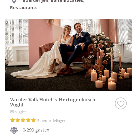
Boerderijen
,
Buitenlocaties
,
Restaurants
Van der Valk Hotel 's-Hertogenbosch -
Vught
Vught
5 beoordelingen
0-299 gasten