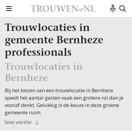
Trouwlocaties in
gemeente Bernheze
professionals
Trouwlocaties in
Bernheze
Bij het kiezen van een trouwlocatie in Bernheze
speelt het aantal gasten vaak een grotere rol dan je
vooraf denkt. Gelukkig is de keuze in deze groene
gemeente ruim.
Kasteel Heeswijk met zijn grachten en ophaalbrug is
lees verder
misschien wel het meest sprookjesachtige beeld van