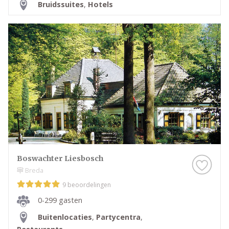
Bruidssuites
,
Hotels
Boswachter Liesbosch
Breda
9 beoordelingen
0-299 gasten
Buitenlocaties
,
Partycentra
,