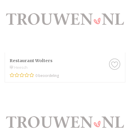
Restaurant Wolters
Heesch
0 beoordeling