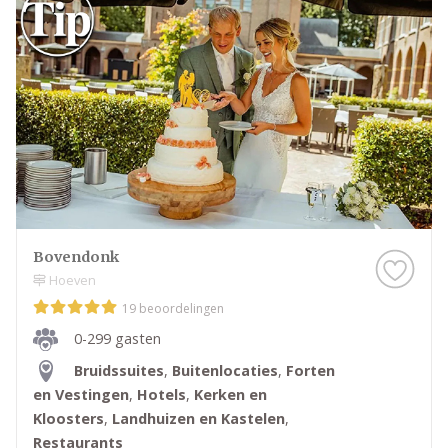
plekken, ontdek welke sfeer het beste bij jullie
bruiloft past en plan een bezichtiging bij de locatie
die aansluit bij jouw wensen.
Bovendonk
Hoeven
19 beoordelingen
0-299 gasten
Bruidssuites
,
Buitenlocaties
,
Forten
en Vestingen
,
Hotels
,
Kerken en
Kloosters
,
Landhuizen en Kastelen
,
Restaurants