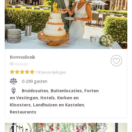
bruiloft past en plan een bezichtiging bij de locatie
die aansluit bij jouw wensen.
Bovendonk
Hoeven
19 beoordelingen
0-299 gasten
Bruidssuites
,
Buitenlocaties
,
Forten
en Vestingen
,
Hotels
,
Kerken en
Kloosters
,
Landhuizen en Kastelen
,
Restaurants