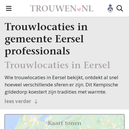
Trouwlocaties in
gemeente Eersel
professionals
Trouwlocaties in Eersel
Wie trouwlocaties in Eersel bekijkt, ontdekt al snel
hoeveel verschillende sferen er zijn. Dit Kempische
gildedorp koestert zijn tradities met warmte.
De sfeervolle Markt met zijn eeuwenoude
lees verder
lindebomen en de oude dorpspomp vormt het
kloppend hart van Eersel, een van de mooiste
dorpsbrinken van de Kempen. Rondom liggen
Kaart tonen
bossen, akkers en het beekdal van de Run, waar de