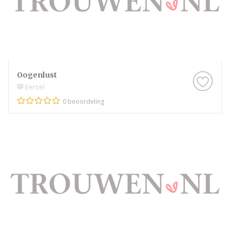
Oogenlust
Eersel
0 beoordeling