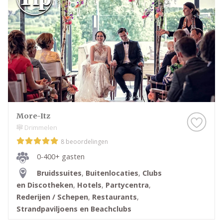
More-Itz
Drimmelen
8 beoordelingen
0-400+ gasten
Bruidssuites
,
Buitenlocaties
,
Clubs
en Discotheken
,
Hotels
,
Partycentra
,
Rederijen / Schepen
,
Restaurants
,
Strandpaviljoens en Beachclubs