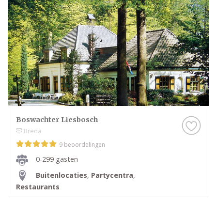
Boswachter Liesbosch
Breda
9 beoordelingen
0-299 gasten
Buitenlocaties
,
Partycentra
,
Restaurants