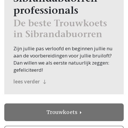
professionals
De beste Trouwkoets
in Sibrandabuorren
Zijn jullie pas verloofd en beginnen jullie nu
aan de voorbereidingen voor jullie bruiloft?
Dan willen we als eerste natuurlijk zeggen:
gefeliciteerd!
Veel bruidsparen beginnen hun zoektocht
lees verder
naar Trouwkoets, en jullie zoeken dit
natuurlijk in Sibrandabuorren! Nou, je bent
op de juiste plek beland, want op
Trouwen.nl vind je oneindig veel inspiratie
Trouwkoets
voor alle facetten van jullie bruiloft.
Bovendien vind je op Trouwen.nl alle