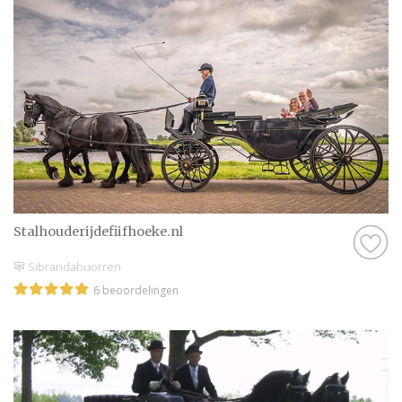
ervaren en zijn natuurlijk kritische
beoordelaars!
Daarom hebben wij bij elke professional op
onze website een beoordeling van echte
bruidsparen staan. Indien deze al
beoordeeld is, natuurlijk. Soms vind je
namelijk ook nieuwe professionals op onze
website, en dan is het misschien wel aan
jullie om de eerste beoordeling te schrijven!
Stalhouderijdefiifhoeke.nl
Hoe dan ook, je kunt er zeker van zijn dat je
een geweldige ervaring krijgt met de
Sibrandabuorren
Trouwkoets in Sibrandabuorren op onze
6 beoordelingen
website. Het zijn stuk voor stuk
professionals die als missie hebben om
jullie een onvergetelijke dag te bezorgen.
Genieten van de leukste Trouwkoets in