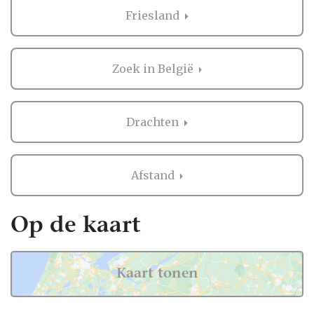
Friesland
Zaken regelen voor jullie bruiloft is erg
belangrijk. Het is dus niet zo gek dat je
graag eerst ervaringen van andere
Zoek in België
bruidsparen leest over Stomerij in Drachten.
Want zij hebben het live ervaren en zijn
natuurlijk kritische beoordelaars!
Drachten
Daarom hebben wij bij elke professional op
onze website een beoordeling van echte
Afstand
bruidsparen staan. Indien deze al
beoordeeld is, natuurlijk. Soms vind je
namelijk ook nieuwe professionals op onze
Op de kaart
website, en dan is het misschien wel aan
jullie om de eerste beoordeling te schrijven!
Kaart tonen
Hoe dan ook, je kunt er zeker van zijn dat je
een geweldige ervaring krijgt met de
Stomerij in Drachten op onze website. Het