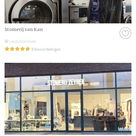
artikelen heen. Droom alvast weg bij de
prachtige foto’s en sfeerbeelden en denk je
in hoe geweldig jullie bruiloft wordt met
behulp van alle informatie op Trouwen.nl!
Stomerij van Kan
Wij wensen jullie alvast een geweldige tijd
Leidschendam
toe!
6 beoordelingen