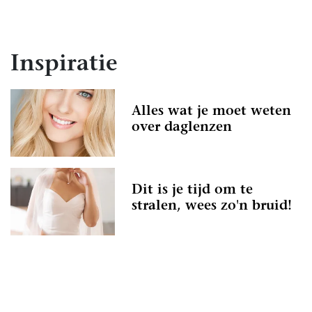
in Purmerend te vinden, dus daar hoef je je
echt geen zorgen over te maken.
Kortom: gebruik Trouwen.nl als
Inspiratie
zoekmachine voor de leukste
Schoonheidsspecialiste in Purmerend, of
kruip met een kop thee op de bank en scroll
Alles wat je moet weten
door onze leuke inspiratie-artikelen heen.
over daglenzen
Droom alvast weg bij de prachtige foto’s en
sfeerbeelden en denk je in hoe geweldig
jullie bruiloft wordt met behulp van alle
informatie op Trouwen.nl! Wij wensen jullie
Dit is je tijd om te
alvast een geweldige tijd toe!
stralen, wees zo'n bruid!