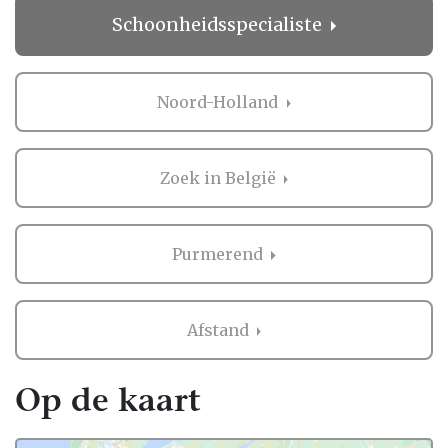
direct contact opnemen bij de professional
Schoonheidsspecialiste
in de buurt van Purmerend. Handig hè?
Ervaringen van andere bruidsparen met
Schoonheidsspecialiste in Purmerend
Noord-Holland
Zaken regelen voor jullie bruiloft is erg
belangrijk. Het is dus niet zo gek dat je
Zoek in België
graag eerst ervaringen van andere
bruidsparen leest over
Schoonheidsspecialiste in Purmerend. Want
Purmerend
zij hebben het live ervaren en zijn natuurlijk
kritische beoordelaars!
Afstand
Daarom hebben wij bij elke professional op
onze website een beoordeling van echte
bruidsparen staan. Indien deze al
Op de kaart
beoordeeld is, natuurlijk. Soms vind je
namelijk ook nieuwe professionals op onze