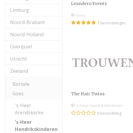
Leandero Events
Limburg
Goes
Noord-Brabant
7 beoordelingen
Noord-Holland
Overijssel
Utrecht
Zeeland
Borsele
Goes
The Hair Twins
's-Heer
's-Heer Hendrikskinderen
Arendskerke
0 beoordeling
's-Heer
Hendrikskinderen