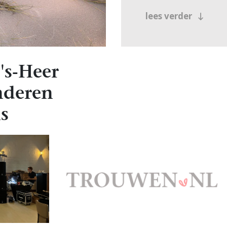
lees verder
's-Heer
nderen
s