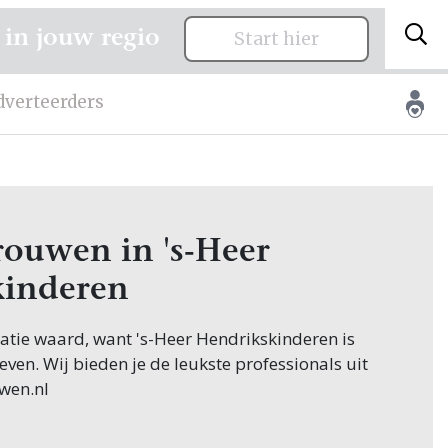
 in jouw regio
Start hier
dverteerders
trouwen in 's-Heer
kinderen
citatie waard, want 's-Heer Hendrikskinderen is
even. Wij bieden je de leukste professionals uit
wen.nl