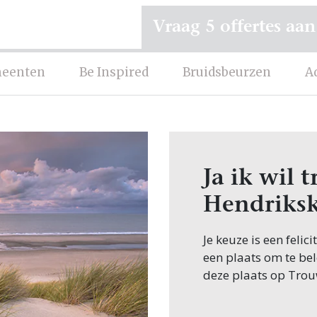
Vraag 5 offertes aan
eenten
Be Inspired
Bruidsbeurzen
A
Ja ik wil 
Hendriks
Je keuze is een feli
een plaats om te bel
deze plaats op Trou