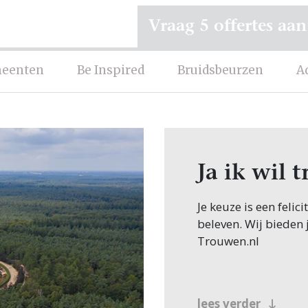
Vraag 5 offertes aan
eenten
Be Inspired
Bruidsbeurzen
A
Ja ik wil 
Je keuze is een felic
beleven. Wij bieden 
Trouwen.nl
lees verder