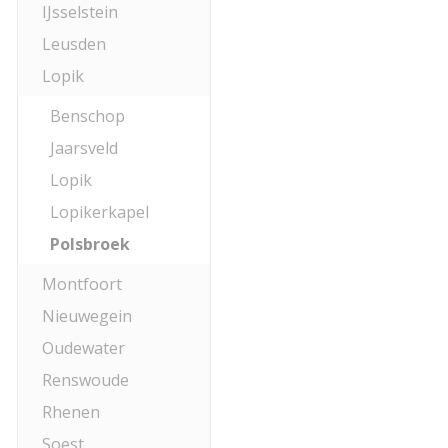
IJsselstein
Leusden
Lopik
Benschop
Jaarsveld
Lopik
Lopikerkapel
Polsbroek
Montfoort
Nieuwegein
Oudewater
Renswoude
Rhenen
Soest