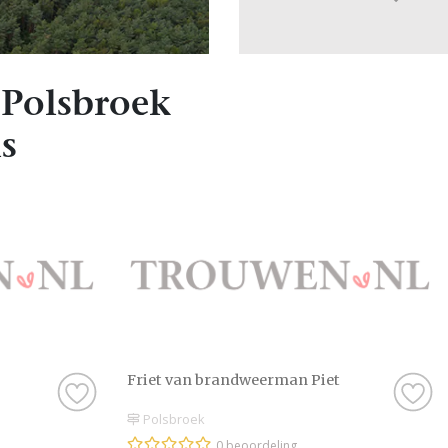
Polsbroek
s
Friet van brandweerman Piet
Polsbroek
0 beoordeling