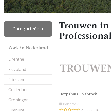
Trouwen in 
Categorieën
Professional
Zoek in Nederland
Drenthe
Flevoland
Friesland
Gelderland
Dorpshuis Polsbroek
Groningen
Polsbroek
Limburg
0 beoordeling